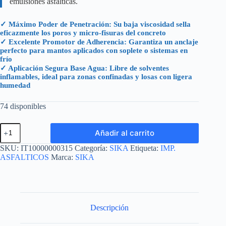
emulsiones asfálticas.
✓ Máximo Poder de Penetración: Su baja viscosidad sella
eficazmente los poros y micro-fisuras del concreto
✓ Excelente Promotor de Adherencia: Garantiza un anclaje
perfecto para mantos aplicados con soplete o sistemas en
frío
✓ Aplicación Segura Base Agua: Libre de solventes
inflamables, ideal para zonas confinadas y losas con ligera
humedad
74 disponibles
EMULSIKA+
Añadir al carrito
PRIMER
MX
SKU:
IT10000000315
Categoría:
SIKA
Etiqueta:
IMP.
CUBETA
ASFALTICOS
Marca:
SIKA
19
LT
/
19.4
KG
cantidad
Descripción