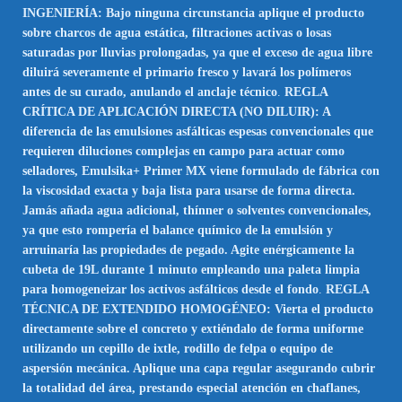
INGENIERÍA: Bajo ninguna circunstancia aplique el producto
sobre charcos de agua estática, filtraciones activas o losas
saturadas por lluvias prolongadas, ya que el exceso de agua libre
diluirá severamente el primario fresco y lavará los polímeros
antes de su curado, anulando el anclaje técnico
.
REGLA
CRÍTICA DE APLICACIÓN DIRECTA (NO DILUIR): A
diferencia de las emulsiones asfálticas espesas convencionales que
requieren diluciones complejas en campo para actuar como
selladores, Emulsika+ Primer MX viene formulado de fábrica con
la viscosidad exacta y baja lista para usarse de forma directa.
Jamás añada agua adicional, thínner o solventes convencionales,
ya que esto rompería el balance químico de la emulsión y
arruinaría las propiedades de pegado. Agite enérgicamente la
cubeta de 19L durante 1 minuto empleando una paleta limpia
para homogeneizar los activos asfálticos desde el fondo
.
REGLA
TÉCNICA DE EXTENDIDO HOMOGÉNEO: Vierta el producto
directamente sobre el concreto y extiéndalo de forma uniforme
utilizando un cepillo de ixtle, rodillo de felpa o equipo de
aspersión mecánica. Aplique una capa regular asegurando cubrir
la totalidad del área, prestando especial atención en chaflanes,