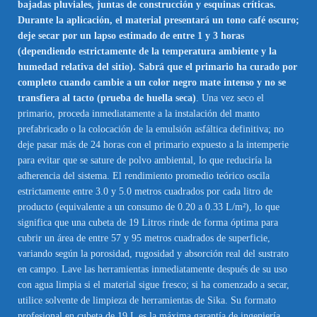
bajadas pluviales, juntas de construcción y esquinas críticas.
Durante la aplicación, el material presentará un tono café oscuro;
deje secar por un lapso estimado de entre 1 y 3 horas
(dependiendo estrictamente de la temperatura ambiente y la
humedad relativa del sitio). Sabrá que el primario ha curado por
completo cuando cambie a un color negro mate intenso y no se
transfiera al tacto (prueba de huella seca)
. Una vez seco el
primario, proceda inmediatamente a la instalación del manto
prefabricado o la colocación de la emulsión asfáltica definitiva; no
deje pasar más de 24 horas con el primario expuesto a la intemperie
para evitar que se sature de polvo ambiental, lo que reduciría la
adherencia del sistema. El rendimiento promedio teórico oscila
estrictamente entre 3.0 y 5.0 metros cuadrados por cada litro de
producto (equivalente a un consumo de 0.20 a 0.33 L/m²), lo que
significa que una cubeta de 19 Litros rinde de forma óptima para
cubrir un área de entre 57 y 95 metros cuadrados de superficie,
variando según la porosidad, rugosidad y absorción real del sustrato
en campo. Lave las herramientas inmediatamente después de su uso
con agua limpia si el material sigue fresco; si ha comenzado a secar,
utilice solvente de limpieza de herramientas de Sika. Su formato
profesional en cubeta de 19 L es la máxima garantía de ingeniería