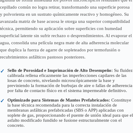
aglutina de forma inmediata los polvos microscópicos residuales que el
cepillado común no logra retirar, transformando una superficie porosa
y polvorienta en un sustrato químicamente reactivo y homogéneo. Su
avanzada matriz de base acuosa le otorga una superior compatibilidad
técnica, permitiendo su aplicación sobre superficies con humedad
superficial latente sin sufrir rechazo o desprendimientos. Al evaporar el
agua, consolida una película negra mate de alta adherencia molecular
que duplica la fuerza de agarre de sopleteados por termofusión o
recubrimientos asfálticos pastosos posteriores.
Sello de Porosidad e Imprimación de Alto Desempeño:
Su fluidez
✓
calibrada rellena eficazmente las imperfecciones capilares de las
losas de concreto, nivelando microscópicamente la base y
previniendo la formación de burbujas de aire o fallas de adherencia
por falta de contacto físico en el sistema impermeable definitivo.
Optimizado para Sistemas de Mantos Prefabricados:
Constituye
✓
la base técnica recomendada para la correcta instalación de
membranas asfálticas prefabricadas (SBS o APP) aplicadas con
soplete de gas, proporcionando el puente de unión ideal para que el
asfalto modificado fundido se fusione estructuralmente con el
concreto.