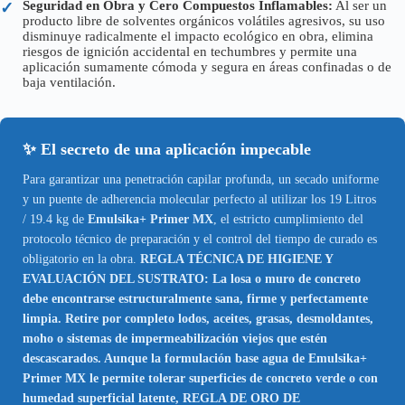
Seguridad en Obra y Cero Compuestos Inflamables:
Al ser un
✓
producto libre de solventes orgánicos volátiles agresivos, su uso
disminuye radicalmente el impacto ecológico en obra, elimina
riesgos de ignición accidental en techumbres y permite una
aplicación sumamente cómoda y segura en áreas confinadas o de
baja ventilación.
✨ El secreto de una aplicación impecable
Para garantizar una penetración capilar profunda, un secado uniforme
y un puente de adherencia molecular perfecto al utilizar los 19 Litros
/ 19.4 kg de
Emulsika+ Primer MX
, el estricto cumplimiento del
protocolo técnico de preparación y el control del tiempo de curado es
obligatorio en la obra.
REGLA TÉCNICA DE HIGIENE Y
EVALUACIÓN DEL SUSTRATO: La losa o muro de concreto
debe encontrarse estructuralmente sana, firme y perfectamente
limpia. Retire por completo lodos, aceites, grasas, desmoldantes,
moho o sistemas de impermeabilización viejos que estén
descascarados. Aunque la formulación base agua de Emulsika+
Primer MX le permite tolerar superficies de concreto verde o con
humedad superficial latente, REGLA DE ORO DE