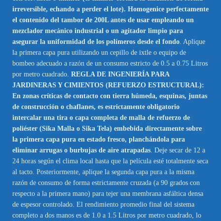
irreversible, echando a perder el lote). Homogenice perfectamente
el contenido del tambor de 200L antes de usar empleando un
mezclador mecánico industrial o un agitador limpio para
asegurar la uniformidad de los polímeros desde el fondo
. Aplique
la primera capa pura utilizando un cepillo de ixtle o equipo de
bombeo adecuado a razón de un consumo estricto de 0.5 a 0.75 Litros
por metro cuadrado.
REGLA DE INGENIERÍA PARA
JARDINERAS Y CIMIENTOS (REFUERZO ESTRUCTURAL):
En zonas críticas de contacto con tierra húmeda, esquinas, juntas
de construcción o chaflanes, es estrictamente obligatorio
intercalar una tira o capa completa de malla de refuerzo de
poliéster (Sika Malla o Sika Tela) embebida directamente sobre
la primera capa pura en estado fresco, planchándola para
eliminar arrugas o burbujas de aire atrapadas
. Deje secar de 12 a
24 horas según el clima local hasta que la película esté totalmente seca
al tacto. Posteriormente, aplique la segunda capa pura a la misma
razón de consumo de forma estrictamente cruzada (a 90 grados con
respecto a la primera mano) para tejer una membrana asfáltica densa
de espesor controlado. El rendimiento promedio final del sistema
completo a dos manos es de 1.0 a 1.5 Litros por metro cuadrado, lo