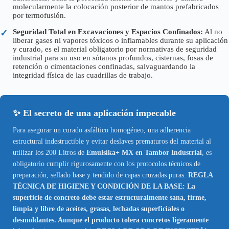
molecularmente la colocación posterior de mantos prefabricados
por termofusión.
Seguridad Total en Excavaciones y Espacios Confinados:
Al no
✓
liberar gases ni vapores tóxicos o inflamables durante su aplicación
y curado, es el material obligatorio por normativas de seguridad
industrial para su uso en sótanos profundos, cisternas, fosas de
retención o cimentaciones confinadas, salvaguardando la
integridad física de las cuadrillas de trabajo.
✨ El secreto de una aplicación impecable
Para asegurar un curado asfáltico homogéneo, una adherencia
estructural indestructible y evitar deslaves prematuros del material al
utilizar los 200 Litros de
Emulsika+ MX en Tambor Industrial
, es
obligatorio cumplir rigurosamente con los protocolos técnicos de
preparación, sellado base y tendido de capas cruzadas puras.
REGLA
TÉCNICA DE HIGIENE Y CONDICIÓN DE LA BASE: La
superficie de concreto debe estar estructuralmente sana, firme,
limpia y libre de aceites, grasas, lechadas superficiales o
desmoldantes. Aunque el producto tolera concretos ligeramente