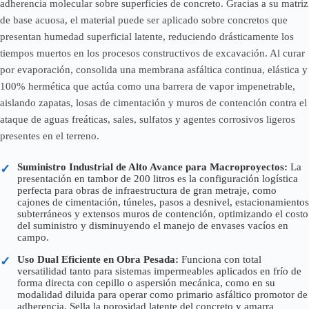
adherencia molecular sobre superficies de concreto. Gracias a su matriz
de base acuosa, el material puede ser aplicado sobre concretos que
presentan humedad superficial latente, reduciendo drásticamente los
tiempos muertos en los procesos constructivos de excavación. Al curar
por evaporación, consolida una membrana asfáltica continua, elástica y
100% hermética que actúa como una barrera de vapor impenetrable,
aislando zapatas, losas de cimentación y muros de contención contra el
ataque de aguas freáticas, sales, sulfatos y agentes corrosivos ligeros
presentes en el terreno.
Suministro Industrial de Alto Avance para Macroproyectos:
La
✓
presentación en tambor de 200 litros es la configuración logística
perfecta para obras de infraestructura de gran metraje, como
cajones de cimentación, túneles, pasos a desnivel, estacionamientos
subterráneos y extensos muros de contención, optimizando el costo
del suministro y disminuyendo el manejo de envases vacíos en
campo.
Uso Dual Eficiente en Obra Pesada:
Funciona con total
✓
versatilidad tanto para sistemas impermeables aplicados en frío de
forma directa con cepillo o aspersión mecánica, como en su
modalidad diluida para operar como primario asfáltico promotor de
adherencia. Sella la porosidad latente del concreto y amarra