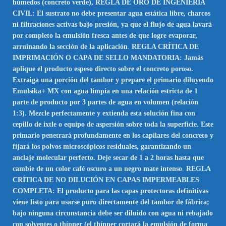
húmedos (concreto verde), REGLA DE ORO DE INGENIERÍA
CIVIL: El sustrato no debe presentar agua estática libre, charcos
ni filtraciones activas bajo presión, ya que el flujo de agua lavará
por completo la emulsión fresca antes de que logre evaporar,
arruinando la sección de la aplicación
.
REGLA CRÍTICA DE
IMPRIMACIÓN O CAPA DE SELLO MANDATORIA: Jamás
aplique el producto espeso directo sobre el concreto poroso.
Extraiga una porción del tambor y prepare el primario diluyendo
Emulsika+ MX con agua limpia en una relación estricta de 1
parte de producto por 3 partes de agua en volumen (relación
1:3). Mezcle perfectamente y extienda esta solución fina con
cepillo de ixtle o equipo de aspersión sobre toda la superficie. Este
primario penetrará profundamente en los capilares del concreto y
fijará los polvos microscópicos residuales, garantizando un
anclaje molecular perfecto. Deje secar de 1 a 2 horas hasta que
cambie de un color café oscuro a un negro mate intenso
.
REGLA
CRÍTICA DE NO DILUCIÓN EN CAPAS IMPERMEABLES
COMPLETA: El producto para las capas protectoras definitivas
viene listo para usarse puro directamente del tambor de fábrica;
bajo ninguna circunstancia debe ser diluido con agua ni rebajado
con solventes o thínner (el thínner cortará la emulsión de forma