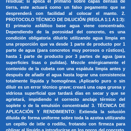
residual; si aplica el primario sobre capas densas de
tierra, este actuará como un falso pegamento que se
desprenderá con facilidad al colocar el manto. 2.
PROTOCOLO TÉCNICO DE DILUCIÓN (REGLA 1:1 A 1:3):
El primario asfáltico base agua viene concentrado.
Dependiendo de la porosidad del concreto, es una
condición obligatoria diluirlo utilizando agua limpia en
una proporción que va desde 1 parte de producto por 1
parte de agua (para concretos muy porosos o rústicos),
hasta 1 parte de producto por 3 partes de agua (para
superficies lisas o pulidas). Mezcle enérgicamente el
contenido de la cubeta con una espátula limpia antes y
después de añadir el agua hasta lograr una consistencia
totalmente líquida y homogénea. ¡Aplicarlo puro o sin
diluir es un error técnico grave; creará una capa gruesa y
vidriosa superficial que tardará días en secar y que se
agrietará, impidiendo el correcto anclaje térmico del
soplete o de la emulsión concentrada! 3. TÉCNICA DE
APLICACIÓN Y RENDIMIENTO: Extienda la solución
diluida de forma uniforme sobre toda la azotea utilizando
un cepillo de ixtle o rodillo, frotando con firmeza para
obligar al líquido a introducirse en los poros del concreto.