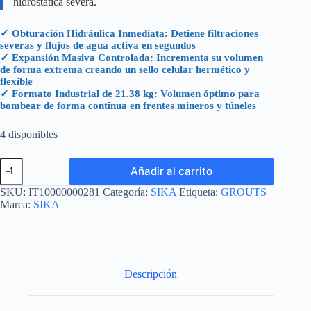
hidrostática severa.
✓ Obturación Hidráulica Inmediata: Detiene filtraciones
severas y flujos de agua activa en segundos
✓ Expansión Masiva Controlada: Incrementa su volumen
de forma extrema creando un sello celular hermético y
flexible
✓ Formato Industrial de 21.38 kg: Volumen óptimo para
bombear de forma continua en frentes mineros y túneles
4 disponibles
SIKAFIX
Añadir al carrito
HH+
GARRAFA
SKU:
IT10000000281
Categoría:
SIKA
Etiqueta:
GROUTS
21.38
Marca:
SIKA
KG
(18.92
L)
cantidad
Descripción