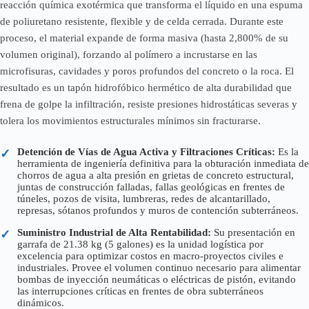
reacción química exotérmica que transforma el líquido en una espuma
de poliuretano resistente, flexible y de celda cerrada. Durante este
proceso, el material expande de forma masiva (hasta 2,800% de su
volumen original), forzando al polímero a incrustarse en las
microfisuras, cavidades y poros profundos del concreto o la roca. El
resultado es un tapón hidrofóbico hermético de alta durabilidad que
frena de golpe la infiltración, resiste presiones hidrostáticas severas y
tolera los movimientos estructurales mínimos sin fracturarse.
Detención de Vías de Agua Activa y Filtraciones Críticas:
Es la
✓
herramienta de ingeniería definitiva para la obturación inmediata de
chorros de agua a alta presión en grietas de concreto estructural,
juntas de construcción falladas, fallas geológicas en frentes de
túneles, pozos de visita, lumbreras, redes de alcantarillado,
represas, sótanos profundos y muros de contención subterráneos.
Suministro Industrial de Alta Rentabilidad:
Su presentación en
✓
garrafa de 21.38 kg (5 galones) es la unidad logística por
excelencia para optimizar costos en macro-proyectos civiles e
industriales. Provee el volumen continuo necesario para alimentar
bombas de inyección neumáticas o eléctricas de pistón, evitando
las interrupciones críticas en frentes de obra subterráneos
dinámicos.