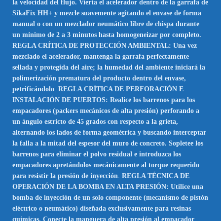
la velocidad del flujo. Vierta el acelerador dentro de la garrafa de
SikaFix HH+ y mezcle suavemente agitando el envase de forma
manual o con un mezclador neumático libre de chispa durante
un mínimo de 2 a 3 minutos hasta homogeneizar por completo.
REGLA CRÍTICA DE PROTECCIÓN AMBIENTAL: Una vez
mezclado el acelerador, mantenga la garrafa perfectamente
sellada y protegida del aire; la humedad del ambiente iniciará la
polimerización prematura del producto dentro del envase,
petrificándolo
.
REGLA CRÍTICA DE PERFORACIÓN E
INSTALACIÓN DE PUERTOS: Realice los barrenos para los
empacadores (packers mecánicos de alta presión) perforando a
un ángulo estricto de 45 grados con respecto a la grieta,
alternando los lados de forma geométrica y buscando interceptar
la falla a la mitad del espesor del muro de concreto. Sopletee los
barrenos para eliminar el polvo residual e introduzca los
empacadores apretándolos mecánicamente al torque requerido
para resistir la presión de inyección
.
REGLA TÉCNICA DE
OPERACIÓN DE LA BOMBA EN ALTA PRESIÓN: Utilice una
bomba de inyección de un solo componente (mecanismo de pistón
eléctrico o neumático) diseñada exclusivamente para resinas
químicas. Conecte la manguera de alta presión al empacador