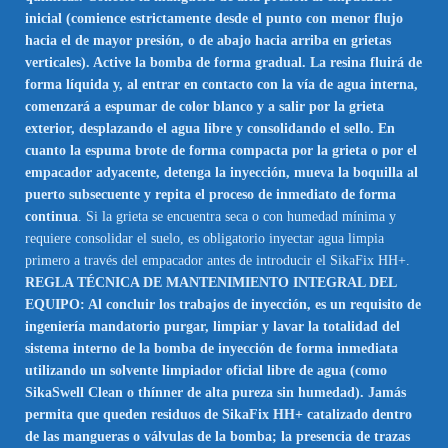
inicial (comience estrictamente desde el punto con menor flujo
hacia el de mayor presión, o de abajo hacia arriba en grietas
verticales). Active la bomba de forma gradual. La resina fluirá de
forma líquida y, al entrar en contacto con la vía de agua interna,
comenzará a espumar de color blanco y a salir por la grieta
exterior, desplazando el agua libre y consolidando el sello. En
cuanto la espuma brote de forma compacta por la grieta o por el
empacador adyacente, detenga la inyección, mueva la boquilla al
puerto subsecuente y repita el proceso de inmediato de forma
continua
. Si la grieta se encuentra seca o con humedad mínima y
requiere consolidar el suelo, es obligatorio inyectar agua limpia
primero a través del empacador antes de introducir el SikaFix HH+.
REGLA TÉCNICA DE MANTENIMIENTO INTEGRAL DEL
EQUIPO: Al concluir los trabajos de inyección, es un requisito de
ingeniería mandatorio purgar, limpiar y lavar la totalidad del
sistema interno de la bomba de inyección de forma inmediata
utilizando un solvente limpiador oficial libre de agua (como
SikaSwell Clean o thínner de alta pureza sin humedad). Jamás
permita que queden residuos de SikaFix HH+ catalizado dentro
de las mangueras o válvulas de la bomba; la presencia de trazas