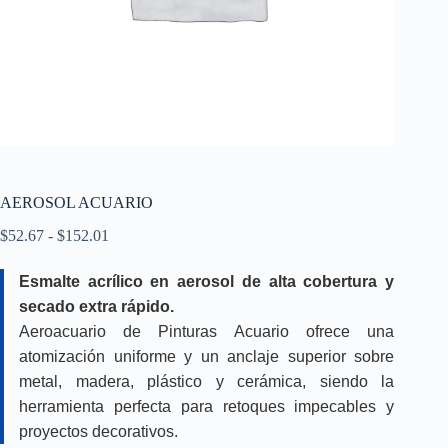
AEROSOL ACUARIO
Rango
$
52.67
-
$
152.01
de
precios:
Esmalte acrílico en aerosol de alta cobertura y
desde
secado extra rápido.
$52.67
hasta
Aeroacuario de Pinturas Acuario ofrece una
$152.01
atomización uniforme y un anclaje superior sobre
metal, madera, plástico y cerámica, siendo la
herramienta perfecta para retoques impecables y
proyectos decorativos.