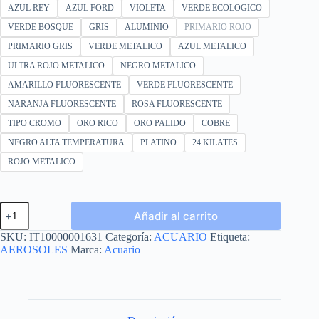
AZUL REY
AZUL FORD
VIOLETA
VERDE ECOLOGICO
VERDE BOSQUE
GRIS
ALUMINIO
PRIMARIO ROJO
PRIMARIO GRIS
VERDE METALICO
AZUL METALICO
ULTRA ROJO METALICO
NEGRO METALICO
AMARILLO FLUORESCENTE
VERDE FLUORESCENTE
NARANJA FLUORESCENTE
ROSA FLUORESCENTE
TIPO CROMO
ORO RICO
ORO PALIDO
COBRE
NEGRO ALTA TEMPERATURA
PLATINO
24 KILATES
ROJO METALICO
AEROSOL
Añadir al carrito
ACUARIO
cantidad
SKU:
IT10000001631
Categoría:
ACUARIO
Etiqueta:
AEROSOLES
Marca:
Acuario