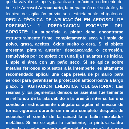
que la válvula se tape y garantizar el máximo rendimiento del
bote de
Aerosol Aeroacuario
, la preparación del sustrato y la
técnica de agitación previa son estrictamente obligatorias.
REGLA TÉCNICA DE APLICACIÓN EN AEROSOL DE
PRECISIÓN: 1. PREPARACIÓN EXIGENTE DEL
SOPORTE: La superficie a pintar debe encontrarse
estructuralmente firme, completamente seca y limpia de
polvo, grasa, aceites, óxido suelto o cera. Si el objeto
presenta pintura anterior descascarada o corrosión,
remuévalos por completo con una lija fina antes de iniciar.
Limpie el área con un paño seco. Si se aplica sobre
metales ferrosos expuestos a la intemperie, es altamente
recomendado aplicar una capa previa de primario para
aerosol para garantizar la protección anticorrosiva a largo
plazo. 2. AGITACIÓN ENÉRGICA OBLIGATORIA: Las
resinas y los pigmentos densos se asientan fuertemente
en el fondo de la lata debido a la presión interna. Es una
condición estrictamente obligatoria agitar el envase de
forma vigorosa durante un minuto completo después de
escuchar el sonido de la canastilla o balín mezclador
metálico. Si no se agita lo suficiente, la pintura saldrá
veteada, el color perderá uniformidad y correrá el riesgo