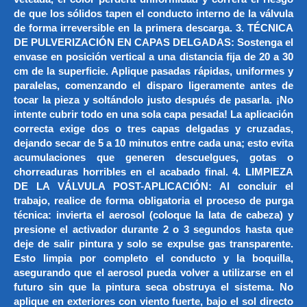
de que los sólidos tapen el conducto interno de la válvula
de forma irreversible en la primera descarga. 3. TÉCNICA
DE PULVERIZACIÓN EN CAPAS DELGADAS: Sostenga el
envase en posición vertical a una distancia fija de 20 a 30
cm de la superficie. Aplique pasadas rápidas, uniformes y
paralelas, comenzando el disparo ligeramente antes de
tocar la pieza y soltándolo justo después de pasarla. ¡No
intente cubrir todo en una sola capa pesada! La aplicación
correcta exige dos o tres capas delgadas y cruzadas,
dejando secar de 5 a 10 minutos entre cada una; esto evita
acumulaciones que generen descuelgues, gotas o
chorreaduras horribles en el acabado final. 4. LIMPIEZA
DE LA VÁLVULA POST-APLICACIÓN: Al concluir el
trabajo, realice de forma obligatoria el proceso de purga
técnica: invierta el aerosol (coloque la lata de cabeza) y
presione el activador durante 2 o 3 segundos hasta que
deje de salir pintura y solo se expulse gas transparente.
Esto limpia por completo el conducto y la boquilla,
asegurando que el aerosol pueda volver a utilizarse en el
futuro sin que la pintura seca obstruya el sistema. No
aplique en exteriores con viento fuerte, bajo el sol directo