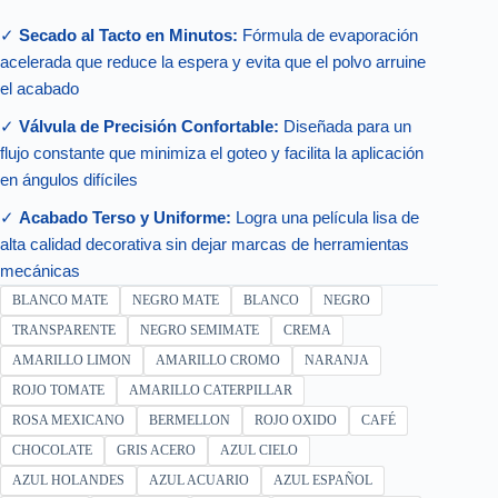
✓
Secado al Tacto en Minutos:
Fórmula de evaporación
acelerada que reduce la espera y evita que el polvo arruine
el acabado
✓
Válvula de Precisión Confortable:
Diseñada para un
flujo constante que minimiza el goteo y facilita la aplicación
en ángulos difíciles
✓
Acabado Terso y Uniforme:
Logra una película lisa de
alta calidad decorativa sin dejar marcas de herramientas
mecánicas
BLANCO MATE
NEGRO MATE
BLANCO
NEGRO
TRANSPARENTE
NEGRO SEMIMATE
CREMA
AMARILLO LIMON
AMARILLO CROMO
NARANJA
ROJO TOMATE
AMARILLO CATERPILLAR
ROSA MEXICANO
BERMELLON
ROJO OXIDO
CAFÉ
CHOCOLATE
GRIS ACERO
AZUL CIELO
AZUL HOLANDES
AZUL ACUARIO
AZUL ESPAÑOL