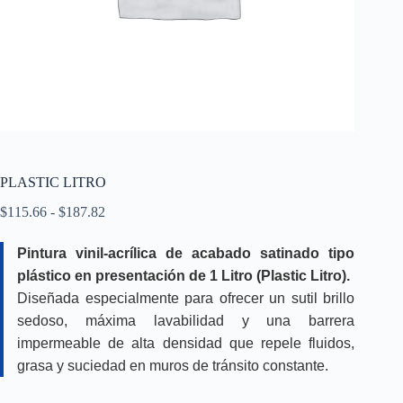
PLASTIC LITRO
Rango
$
115.66
-
$
187.82
de
precios:
Pintura vinil-acrílica de acabado satinado tipo
desde
plástico en presentación de 1 Litro (Plastic Litro).
$115.66
hasta
Diseñada especialmente para ofrecer un sutil brillo
$187.82
sedoso, máxima lavabilidad y una barrera
impermeable de alta densidad que repele fluidos,
grasa y suciedad en muros de tránsito constante.