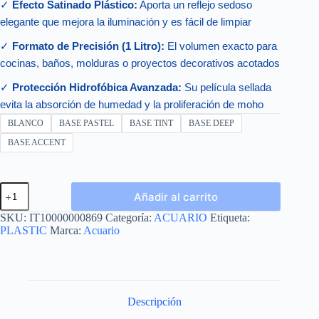
✓
Efecto Satinado Plástico:
Aporta un reflejo sedoso
elegante que mejora la iluminación y es fácil de limpiar
✓
Formato de Precisión (1 Litro):
El volumen exacto para
cocinas, baños, molduras o proyectos decorativos acotados
✓
Protección Hidrofóbica Avanzada:
Su película sellada
evita la absorción de humedad y la proliferación de moho
BLANCO
BASE PASTEL
BASE TINT
BASE DEEP
BASE ACCENT
PLASTIC
Añadir al carrito
LITRO
cantidad
SKU:
IT10000000869
Categoría:
ACUARIO
Etiqueta:
PLASTIC
Marca:
Acuario
Descripción