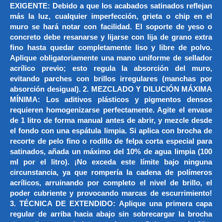
EXIGENTE: Debido a que los acabados satinados reflejan
más la luz, cualquier imperfección, grieta o chip en el
muro se hará notar con facilidad. El soporte de yeso o
concreto debe resanarse y lijarse con lija de grano extra
fino hasta quedar completamente liso y libre de polvo.
Aplique obligatoriamente una mano uniforme de sellador
acrílico previo; esto regula la absorción del muro,
evitando parches con brillos irregulares (manchas por
absorción desigual). 2. MEZCLADO Y DILUCIÓN MÁXIMA
MÍNIMA: Los aditivos plásticos y pigmentos densos
requieren homogenizarse perfectamente. Agite el envase
de 1 litro de forma manual antes de abrir, y mezcle desde
el fondo con una espátula limpia. Si aplica con brocha de
recorte de pelo fino o rodillo de felpa corta especial para
satinados, añada un máximo del 10% de agua limpia (100
ml por el litro). ¡No exceda este límite bajo ninguna
circunstancia, ya que rompería la cadena de polímeros
acrílicos, arruinando por completo el nivel de brillo, el
poder cubriente y provocando marcas de escurrimiento!
3. TÉCNICA DE EXTENDIDO: Aplique una primera capa
regular de arriba hacia abajo sin sobrecargar la brocha