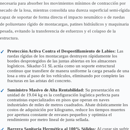
necesaria para absorber los movimientos mínimos de contracción por
secado de la losa, mientras consolida una dureza superficial semi-rígida
capaz de soportar de forma directa el impacto neumático o de ruedas
de poliuretano rígido de montacargas, patines hidráulicos y maquinaria
pesada, evitando la transferencia de esfuerzos y el colapso de la
estructura.
Protección Activa Contra el Despostillamiento de Labios:
Las
✓
ruedas rígidas de los montacargas destruyen rápidamente los
bordes desprotegidos de las juntas abiertas en los almacenes
logísticos. Sikadur-51 SL actúa como un soporte estructural
continuo que transfiere de manera uniforme la carga pesada de una
losa a otra al paso de los vehículos, eliminando por completo las
fracturas en las aristas del concreto.
Suministro Masivo de Alta Rentabilidad:
Su presentación en
✓
unidad de 19.04 kg es la configuración logística perfecta para
contratistas especializados en pisos que operan en naves
industriales de miles de metros cuadrados. Abate drásticamente los
costos de adquisición por kilogramo, reduce los tiempos muertos
por apertura constante de envases pequeños y optimiza el
rendimiento por metro lineal de junta sellada.
Barrera Sanitaria Hermética al 100% Sólidos:
Al curar sin sufrir
✓