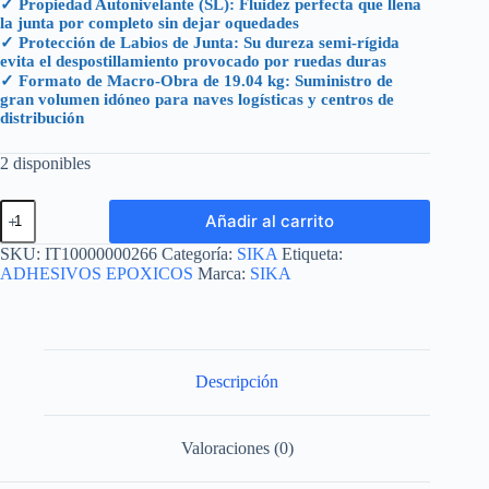
✓ Propiedad Autonivelante (SL): Fluidez perfecta que llena
la junta por completo sin dejar oquedades
✓ Protección de Labios de Junta: Su dureza semi-rígida
evita el despostillamiento provocado por ruedas duras
✓ Formato de Macro-Obra de 19.04 kg: Suministro de
gran volumen idóneo para naves logísticas y centros de
distribución
2 disponibles
SIKADUR-
Añadir al carrito
51
SL
SKU:
IT10000000266
Categoría:
SIKA
Etiqueta:
UNIDAD
ADHESIVOS EPOXICOS
Marca:
SIKA
19.04
KG
cantidad
Descripción
Valoraciones (0)