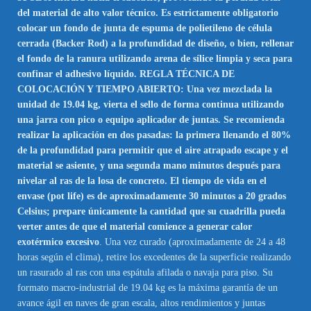
del material de alto valor técnico. Es estrictamente obligatorio
colocar un fondo de junta de espuma de polietileno de célula
cerrada (Backer Rod) a la profundidad de diseño, o bien, rellenar
el fondo de la ranura utilizando arena de sílice limpia y seca para
confinar el adhesivo líquido. REGLA TÉCNICA DE
COLOCACIÓN Y TIEMPO ABIERTO: Una vez mezclada la
unidad de 19.04 kg, vierta el sello de forma continua utilizando
una jarra con pico o equipo aplicador de juntas. Se recomienda
realizar la aplicación en dos pasadas: la primera llenando el 80%
de la profundidad para permitir que el aire atrapado escape y el
material se asiente, y una segunda mano minutos después para
nivelar al ras de la losa de concreto. El tiempo de vida en el
envase (pot life) es de aproximadamente 30 minutos a 20 grados
Celsius; prepare únicamente la cantidad que su cuadrilla pueda
verter antes de que el material comience a generar calor
exotérmico excesivo
. Una vez curado (aproximadamente de 24 a 48
horas según el clima), retire los excedentes de la superficie realizando
un rasurado al ras con una espátula afilada o navaja para piso. Su
formato macro-industrial de 19.04 kg es la máxima garantía de un
avance ágil en naves de gran escala, altos rendimientos y juntas