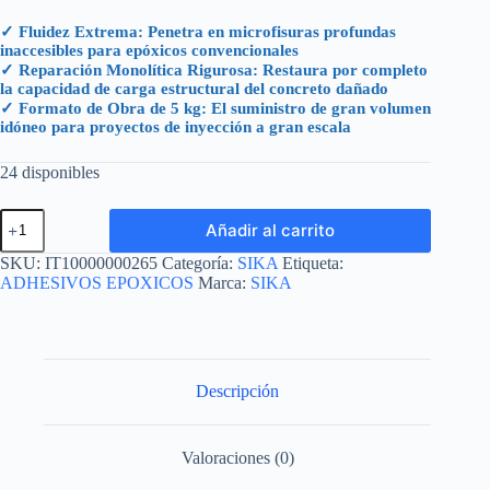
✓ Fluidez Extrema: Penetra en microfisuras profundas
inaccesibles para epóxicos convencionales
✓ Reparación Monolítica Rigurosa: Restaura por completo
la capacidad de carga estructural del concreto dañado
✓ Formato de Obra de 5 kg: El suministro de gran volumen
idóneo para proyectos de inyección a gran escala
24 disponibles
SIKADUR
Añadir al carrito
52
UNIDAD
SKU:
IT10000000265
Categoría:
SIKA
Etiqueta:
5
ADHESIVOS EPOXICOS
Marca:
SIKA
KG
cantidad
Descripción
Valoraciones (0)