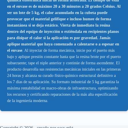
química exotérmica inicia de forma acelerada. El tiempo de vida
en el envase es de máximo 20 a 30 minutos a 20 grados Celsius. Al
ser un lote de 5 kg, el calor acumulado en la cubeta puede
provocar que el material gelifique e incluso humee de forma
instantánea si se deja estático. Vierta de inmediato la resina
dentro del equipo de inyección o extiéndala en recipientes planos
para disipar el calor si la aplicación es por gravedad. Jamás
aplique material que haya comenzado a calentarse o a espesar en
el envase
. Al inyectar de forma mecánica, inicie por el puerto más
bajo y aplique presión constante hasta que la resina brote por el puerto
subsecuente; tape el niple anterior y continúe de forma ascendente. El
producto desarrolla sus resistencias mecánicas iniciales en las primeras
24 horas y alcanza su curado físico-químico estructural definitivo a
los 7 días de su aplicación. Su formato industrial de 5 kg garantiza la
máxima rentabilidad en macro-obras de infraestructura, optimizando
los recursos y certificando reparaciones de la más alta especificación
de la ingeniería moderna.
Copyright © 2026 - creado por
easy mkt