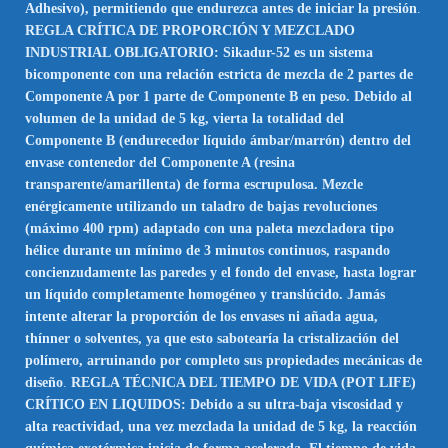
Adhesivo), permitiendo que endurezca antes de iniciar la presión
.
REGLA CRÍTICA DE PROPORCIÓN Y MEZCLADO
INDUSTRIAL OBLIGATORIO: Sikadur-52 es un sistema
bicomponente con una relación estricta de mezcla de 2 partes de
Componente A por 1 parte de Componente B en peso. Debido al
volumen de la unidad de 5 kg, vierta la totalidad del
Componente B (endurecedor líquido ámbar/marrón) dentro del
envase contenedor del Componente A (resina
transparente/amarillenta) de forma escrupulosa. Mezcle
enérgicamente utilizando un taladro de bajas revoluciones
(máximo 400 rpm) adaptado con una paleta mezcladora tipo
hélice durante un mínimo de 3 minutos continuos, raspando
concienzudamente las paredes y el fondo del envase, hasta lograr
un líquido completamente homogéneo y translúcido. Jamás
intente alterar la proporción de los envases ni añada agua,
thínner o solventes, ya que esto sabotearía la cristalización del
polímero, arruinando por completo sus propiedades mecánicas de
diseño
.
REGLA TÉCNICA DEL TIEMPO DE VIDA (POT LIFE)
CRÍTICO EN LIQUIDOS: Debido a su ultra-baja viscosidad y
alta reactividad, una vez mezclada la unidad de 5 kg, la reacción