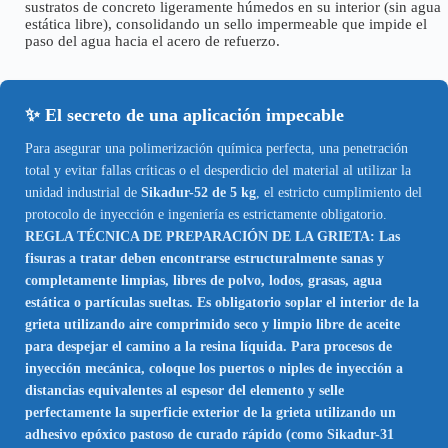
sustratos de concreto ligeramente húmedos en su interior (sin agua
estática libre), consolidando un sello impermeable que impide el
paso del agua hacia el acero de refuerzo.
✨ El secreto de una aplicación impecable
Para asegurar una polimerización química perfecta, una penetración
total y evitar fallas críticas o el desperdicio del material al utilizar la
unidad industrial de
Sikadur-52 de 5 kg
, el estricto cumplimiento del
protocolo de inyección e ingeniería es estrictamente obligatorio.
REGLA TÉCNICA DE PREPARACIÓN DE LA GRIETA: Las
fisuras a tratar deben encontrarse estructuralmente sanas y
completamente limpias, libres de polvo, lodos, grasas, agua
estática o partículas sueltas. Es obligatorio soplar el interior de la
grieta utilizando aire comprimido seco y limpio libre de aceite
para despejar el camino a la resina líquida. Para procesos de
inyección mecánica, coloque los puertos o niples de inyección a
distancias equivalentes al espesor del elemento y selle
perfectamente la superficie exterior de la grieta utilizando un
adhesivo epóxico pastoso de curado rápido (como Sikadur-31