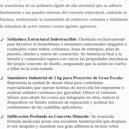
se transforma en un polímero rígido de alta densidad que se adhiere
fuertemente a las paredes internas del concreto estructural, soldando la
fractura, restituyendo la transmisión de esfuerzos cortantes y blindando
la armadura de acero interna contra agentes agresivos.
Soldadura Estructural Indestructible:
Diseñado exclusivamente
✓
para devolver el monolitismo a elementos estructurales fatigados o
cuarteados como trabes, columnas, losas de entrepiso, pilas de
puentes, túneles y muros de contención. Su resistencia final a la
tensión y compresión supera con creces las propiedades mecánicas
del propio concreto de diseño, asegurando que la unión no vuelva
a fallar en la zona tratada.
Suministro Industrial de 5 kg para Proyectos de Gran Escala:
✓
Representa la unidad de abasto ideal para contratistas
especializados que operan bombas de inyección bicomponente o
realizan sellados continuos por gravedad. Ofrece el volumen
idóneo para abatir los costos por kilogramo en obra, reducir el
desperdicio en frentes extensos de reparación y acelerar los
rendimientos de las cuadrillas aplicadoras.
Infiltración Profunda en Concreto Húmedo:
Su avanzada
✓
fórmula molecular posee una excelente humectación que desplaza
el aire atrapado y mantiene una gran adherencia incluso sobre