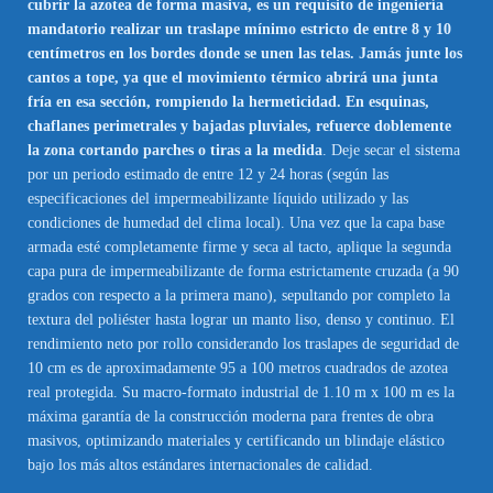
cubrir la azotea de forma masiva, es un requisito de ingeniería
mandatorio realizar un traslape mínimo estricto de entre 8 y 10
centímetros en los bordes donde se unen las telas. Jamás junte los
cantos a tope, ya que el movimiento térmico abrirá una junta
fría en esa sección, rompiendo la hermeticidad. En esquinas,
chaflanes perimetrales y bajadas pluviales, refuerce doblemente
la zona cortando parches o tiras a la medida
. Deje secar el sistema
por un periodo estimado de entre 12 y 24 horas (según las
especificaciones del impermeabilizante líquido utilizado y las
condiciones de humedad del clima local). Una vez que la capa base
armada esté completamente firme y seca al tacto, aplique la segunda
capa pura de impermeabilizante de forma estrictamente cruzada (a 90
grados con respecto a la primera mano), sepultando por completo la
textura del poliéster hasta lograr un manto liso, denso y continuo. El
rendimiento neto por rollo considerando los traslapes de seguridad de
10 cm es de aproximadamente 95 a 100 metros cuadrados de azotea
real protegida. Su macro-formato industrial de 1.10 m x 100 m es la
máxima garantía de la construcción moderna para frentes de obra
masivos, optimizando materiales y certificando un blindaje elástico
bajo los más altos estándares internacionales de calidad.