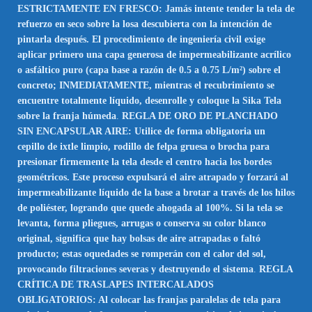
ESTRICTAMENTE EN FRESCO: Jamás intente tender la tela de
refuerzo en seco sobre la losa descubierta con la intención de
pintarla después. El procedimiento de ingeniería civil exige
aplicar primero una capa generosa de impermeabilizante acrílico
o asfáltico puro (capa base a razón de 0.5 a 0.75 L/m²) sobre el
concreto; INMEDIATAMENTE, mientras el recubrimiento se
encuentre totalmente líquido, desenrolle y coloque la Sika Tela
sobre la franja húmeda
.
REGLA DE ORO DE PLANCHADO
SIN ENCAPSULAR AIRE: Utilice de forma obligatoria un
cepillo de ixtle limpio, rodillo de felpa gruesa o brocha para
presionar firmemente la tela desde el centro hacia los bordes
geométricos. Este proceso expulsará el aire atrapado y forzará al
impermeabilizante líquido de la base a brotar a través de los hilos
de poliéster, logrando que quede ahogada al 100%. Si la tela se
levanta, forma pliegues, arrugas o conserva su color blanco
original, significa que hay bolsas de aire atrapadas o faltó
producto; estas oquedades se romperán con el calor del sol,
provocando filtraciones severas y destruyendo el sistema
.
REGLA
CRÍTICA DE TRASLAPES INTERCALADOS
OBLIGATORIOS: Al colocar las franjas paralelas de tela para