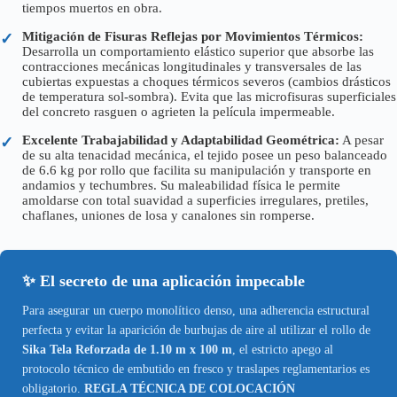
tiempos muertos en obra.
Mitigación de Fisuras Reflejas por Movimientos Térmicos:
✓
Desarrolla un comportamiento elástico superior que absorbe las
contracciones mecánicas longitudinales y transversales de las
cubiertas expuestas a choques térmicos severos (cambios drásticos
de temperatura sol-sombra). Evita que las microfisuras superficiales
del concreto rasguen o agrieten la película impermeable.
Excelente Trabajabilidad y Adaptabilidad Geométrica:
A pesar
✓
de su alta tenacidad mecánica, el tejido posee un peso balanceado
de 6.6 kg por rollo que facilita su manipulación y transporte en
andamios y techumbres. Su maleabilidad física le permite
amoldarse con total suavidad a superficies irregulares, pretiles,
chaflanes, uniones de losa y canalones sin romperse.
✨ El secreto de una aplicación impecable
Para asegurar un cuerpo monolítico denso, una adherencia estructural
perfecta y evitar la aparición de burbujas de aire al utilizar el rollo de
Sika Tela Reforzada de 1.10 m x 100 m
, el estricto apego al
protocolo técnico de embutido en fresco y traslapes reglamentarios es
obligatorio.
REGLA TÉCNICA DE COLOCACIÓN