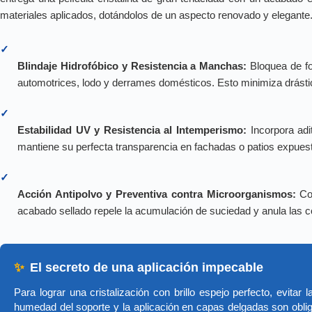
materiales aplicados, dotándolos de un aspecto renovado y elegante
✓
Blindaje Hidrofóbico y Resistencia a Manchas:
Bloquea de fo
automotrices, lodo y derrames domésticos. Esto minimiza drástic
✓
Estabilidad UV y Resistencia al Intemperismo:
Incorpora adit
mantiene su perfecta transparencia en fachadas o patios expuesto
✓
Acción Antipolvo y Preventiva contra Microorganismos:
Con
acabado sellado repele la acumulación de suciedad y anula las 
✨
El secreto de una aplicación impecable
Para lograr una cristalización con brillo espejo perfecto, evita
humedad del soporte y la aplicación en capas delgadas son oblig