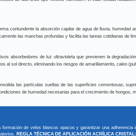
.
rma contundente la absorción capilar de agua de lluvia, humedad
amente las manchas profundas y facilita las tareas cotidianas de li
ivos absorbedores de luz ultravioleta que previenen la degradación q
s al sol directo, eliminando los riesgos de amarillamiento, caleo (p
solida las partículas sueltas de las superficies cementosas, supr
condiciones de humedad necesarias para el crecimiento de hongos, m
r la formación de velos blancos opacos y garantizar una adherencia i
atorios.
REGLA TÉCNICA DE APLICACIÓN ACRÍLICA CRISTAL: 