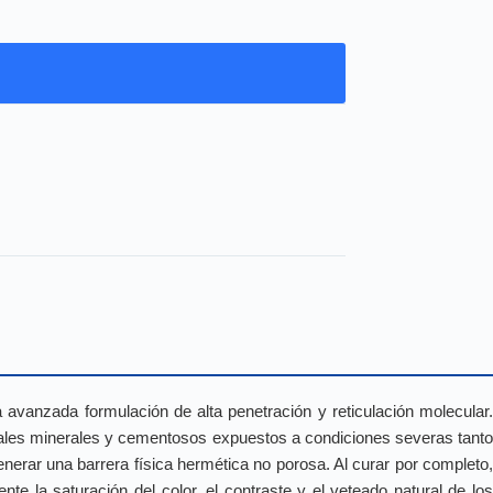
a avanzada formulación de alta penetración y reticulación molecular
riales minerales y cementosos expuestos a condiciones severas tanto
generar una barrera física hermética no porosa. Al curar por completo,
nte la saturación del color, el contraste y el veteado natural de los