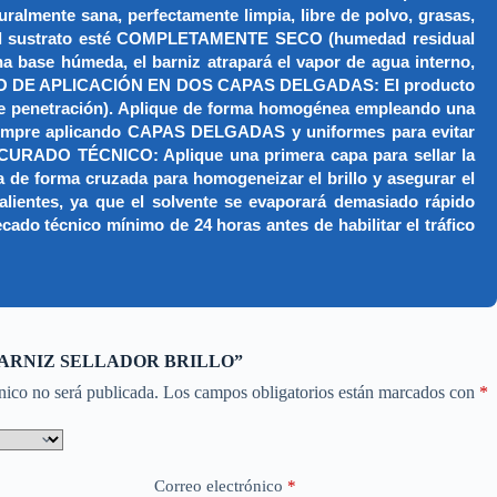
uralmente sana, perfectamente limpia, libre de polvo, grasas,
 que el sustrato esté COMPLETAMENTE SECO (humedad residual
una base húmeda, el barniz atrapará el vapor de agua interno,
. MÉTODO DE APLICACIÓN EN DOS CAPAS DELGADAS: El producto
no de penetración). Aplique de forma homogénea empleando una
je siempre aplicando CAPAS DELGADAS y uniformes para evitar
 CURADO TÉCNICO: Aplique una primera capa para sellar la
a de forma cruzada para homogeneizar el brillo y asegurar el
calientes, ya que el solvente se evaporará demasiado rápido
ecado técnico mínimo de 24 horas antes de habilitar el tráfico
ar “BARNIZ SELLADOR BRILLO”
nico no será publicada.
Los campos obligatorios están marcados con
*
Correo electrónico
*