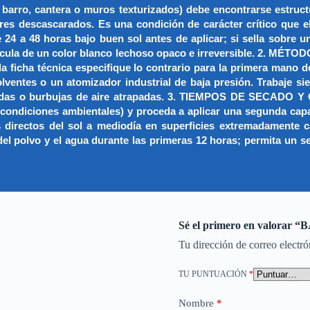
o, barro, cantera o muros texturizados) debe encontrarse estruct
teriores descascarados. Es una condición de carácter crítico
 24 a 48 horas bajo buen sol antes de aplicar; si sella sobre 
película de un color blanco lechoso opaco e irreversible. 2
 la ficha técnica especifique lo contrario para la primera ma
a solventes o un atomizador industrial de baja presión. Traba
andas o burbujas de aire atrapadas. 3. TIEMPOS DE SECADO Y
s condiciones ambientales) y proceda a aplicar una segunda cap
s directos del sol a mediodía en superficies extremadamente 
 del polvo y el agua durante las primeras 12 horas; permita un s
Sé el primero en valor
Tu dirección de correo electró
TU PUNTUACIÓN
*
Nombre
*