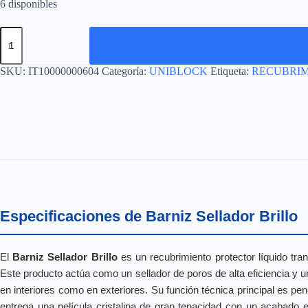
6 disponibles
BARNIZ
SELLADOR
BRILLO
cantidad
SKU:
IT10000000604
Categoría:
UNIBLOCK
Etiqueta:
RECUBRIM
Especificaciones de Barniz Sellador Brillo
El
Barniz Sellador Brillo
es un recubrimiento protector líquido tra
Este producto actúa como un sellador de poros de alta eficiencia y 
en interiores como en exteriores. Su función técnica principal es pen
entrega una película cristalina de gran tenacidad con un acabado est