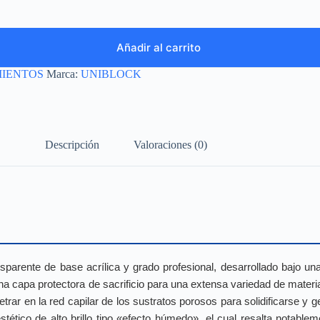
Añadir al carrito
IENTOS
Marca:
UNIBLOCK
Descripción
Valoraciones (0)
nsparente de base acrílica y grado profesional, desarrollado bajo un
una capa protectora de sacrificio para una extensa variedad de mate
etrar en la red capilar de los sustratos porosos para solidificarse y 
ético de alto brillo tipo «efecto húmedo», el cual resalta notableme