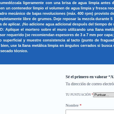
humedézcala ligeramente con una brisa de agua limpia antes de
ontenedor limpio el volumen de agua limpia y fresca recomen
ladro mecánico de bajas revoluciones (máx. 400 rpm) provisto d
letamente libre de grumos. Deje reposar la mezcla durante 5 m
es de aplicar. ¡No adicione agua adicional después del tiempo de
lique el mortero sobre el muro utilizando una llana metálic
spesor requerido (se recomiendan espesores de 3 a 7 mm por cap
 superficial y muestre consistencia al tacto (punto de fraguad
ien, use la llana metálica limpia en ángulos cerrados si busca 
 secado técnico.
Sé el primero en valora
Tu dirección de correo electró
TU PUNTUACIÓN
*
Nombre
*