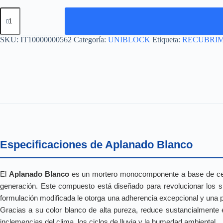
APLANADO
BLANCO
.
cantidad
SKU:
IT10000000562
Categoría:
UNIBLOCK
Etiqueta:
RECUBRIM
Especificaciones de Aplanado Blanco
El
Aplanado Blanco
es un mortero monocomponente a base de cement
generación. Este compuesto está diseñado para revolucionar los sis
formulación modificada le otorga una adherencia excepcional y una pl
Gracias a su color blanco de alta pureza, reduce sustancialmente e
inclemencias del clima, los ciclos de lluvia y la humedad ambiental.