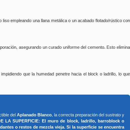
do liso empleando una llana metálica o un acabado flotado/rústico co
vaporación, asegurando un curado uniforme del cemento. Esto elimin
mpidiendo que la humedad penetre hacia el block o ladrillo, lo qu
tible del
Aplanado Blanco
, la correcta preparación del sustrato y
UPERFICIE: El muro de block, ladrillo, barroblock o
antes o restos de mezcla vieja. Si la superficie se encuentra