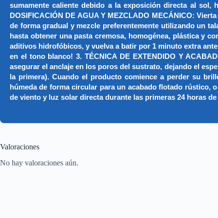
sumamente caliente debido a la exposición directa al sol, 
DOSIFICACIÓN DE AGUA Y MEZCLADO MECÁNICO: Vierta en un c
de forma gradual y mezcle preferentemente utilizando un ta
hasta obtener una pasta cremosa, homogénea, plástica y comp
aditivos hidrofóbicos, y vuelva a batir por 1 minuto extra ant
en el tono blanco! 3. TÉCNICA DE EXTENDIDO Y ACABADO: Ap
asegurar el anclaje en los poros del sustrato, dejando el e
la primera). Cuando el producto comience a perder su brillo
húmeda de forma circular para un acabado flotado rústico, o b
de viento y luz solar directa durante las primeras 24 horas de
Valoraciones
No hay valoraciones aún.