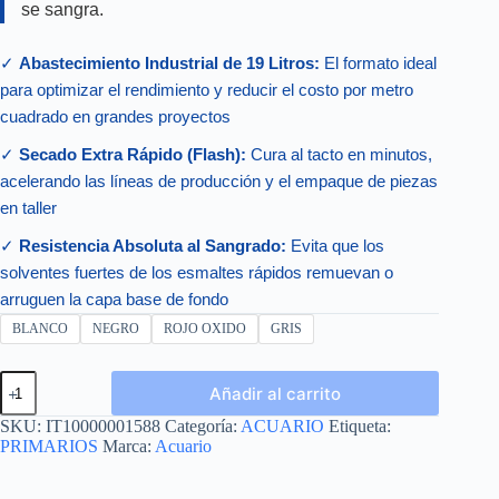
se sangra.
✓
Abastecimiento Industrial de 19 Litros:
El formato ideal
para optimizar el rendimiento y reducir el costo por metro
cuadrado en grandes proyectos
✓
Secado Extra Rápido (Flash):
Cura al tacto en minutos,
acelerando las líneas de producción y el empaque de piezas
en taller
✓
Resistencia Absoluta al Sangrado:
Evita que los
solventes fuertes de los esmaltes rápidos remuevan o
arruguen la capa base de fondo
BLANCO
NEGRO
ROJO OXIDO
GRIS
ANTIOXI
Añadir al carrito
FLASH
CUBETA
SKU:
IT10000001588
Categoría:
ACUARIO
Etiqueta:
19L
PRIMARIOS
Marca:
Acuario
cantidad