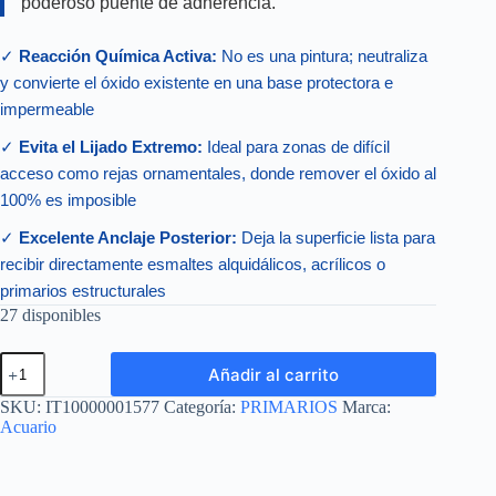
poderoso puente de adherencia.
✓
Reacción Química Activa:
No es una pintura; neutraliza
y convierte el óxido existente en una base protectora e
impermeable
✓
Evita el Lijado Extremo:
Ideal para zonas de difícil
acceso como rejas ornamentales, donde remover el óxido al
100% es imposible
✓
Excelente Anclaje Posterior:
Deja la superficie lista para
recibir directamente esmaltes alquidálicos, acrílicos o
primarios estructurales
27 disponibles
CONVERTOR
Añadir al carrito
CONVERTIDOR
DE
SKU:
IT10000001577
Categoría:
PRIMARIOS
Marca:
OXIDO
Acuario
LITRO
cantidad