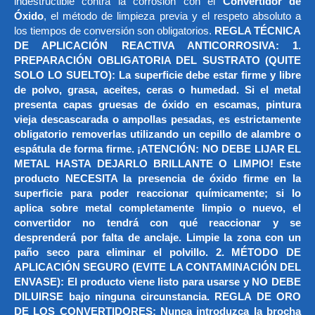
indestructible contra la corrosión con el
Convertidor de
Óxido
, el método de limpieza previa y el respeto absoluto a
los tiempos de conversión son obligatorios.
REGLA TÉCNICA
DE APLICACIÓN REACTIVA ANTICORROSIVA: 1.
PREPARACIÓN OBLIGATORIA DEL SUSTRATO (QUITE
SOLO LO SUELTO): La superficie debe estar firme y libre
de polvo, grasa, aceites, ceras o humedad. Si el metal
presenta capas gruesas de óxido en escamas, pintura
vieja descascarada o ampollas pesadas, es estrictamente
obligatorio removerlas utilizando un cepillo de alambre o
espátula de forma firme. ¡ATENCIÓN: NO DEBE LIJAR EL
METAL HASTA DEJARLO BRILLANTE O LIMPIO! Este
producto NECESITA la presencia de óxido firme en la
superficie para poder reaccionar químicamente; si lo
aplica sobre metal completamente limpio o nuevo, el
convertidor no tendrá con qué reaccionar y se
desprenderá por falta de anclaje. Limpie la zona con un
paño seco para eliminar el polvillo. 2. MÉTODO DE
APLICACIÓN SEGURO (EVITE LA CONTAMINACIÓN DEL
ENVASE): El producto viene listo para usarse y NO DEBE
DILUIRSE bajo ninguna circunstancia. REGLA DE ORO
DE LOS CONVERTIDORES: Nunca introduzca la brocha