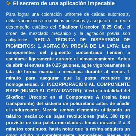
✨
El secreto de una aplicación impecable
Para lograr una coloración uniforme de calidad automotriz,
evitar variaciones cromáticas por zonas y asegurar el correcto
desempeño estético del
Sikafloor Urecolor (0.25 Gal)
, el
orden de mezclado mecánico y la agitación previa son
obligatorios.
REGLA TÉCNICA DE DISPERSIÓN DE
PIGMENTOS: 1. AGITACIÓN PREVÍA DE LA LATA: Los
componentes del pigmento concentrado tienden a
asentarse ligeramente durante el almacenamiento. Antes
de abrir el envase de 0.25 galones, agite vigorosamente la
lata de forma manual o mecánica durante al menos 1
minuto para asegurar que la pasta recupere su
homogeneidad. 2. INCORPORACIÓN AL COMPONENTE
BASE (NUNCA AL CATALIZADOR): Vierta la totalidad del
Sikafloor Urecolor en el Componente A (resina base
transparente) del sistema de poliuretano antes de añadir
el endurecedor. Mezcle ambos elementos utilizando un
taladro mecánico de bajas revoluciones (máx. 300 rpm)
provisto de una paleta mezcladora limpia durante 2 a 3
minutos continuos, hasta notar que la resina adquiera un
color sólido y completamente homogéneo. Raspe los