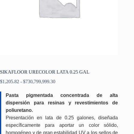
SIKAFLOOR URECOLOR LATA 0.25 GAL
Rango
$
1,205.82
-
$
730,799,999.30
de
precios:
Pasta pigmentada concentrada de alta
desde
dispersión para resinas y revestimientos de
$1,205.82
hasta
poliuretano.
$730,799,999.30
Presentación en lata de 0.25 galones, diseñada
específicamente para aportar un color sólido,
homogéneo y de gran estabilidad UV a los sellos de