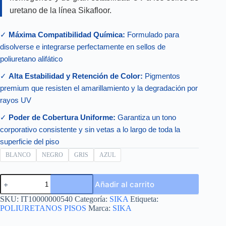
uretano de la línea Sikafloor.
✓
Máxima Compatibilidad Química:
Formulado para
disolverse e integrarse perfectamente en sellos de
poliuretano alifático
✓
Alta Estabilidad y Retención de Color:
Pigmentos
premium que resisten el amarillamiento y la degradación por
rayos UV
✓
Poder de Cobertura Uniforme:
Garantiza un tono
corporativo consistente y sin vetas a lo largo de toda la
superficie del piso
BLANCO
NEGRO
GRIS
AZUL
SIKAFLOOR
Añadir al carrito
URECOLOR
LATA
SKU:
IT10000000540
Categoría:
SIKA
Etiqueta:
0.25
POLIURETANOS PISOS
Marca:
SIKA
GAL
cantidad