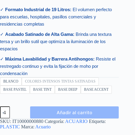
✓
Formato Industrial de 19 Litros:
El volumen perfecto
para escuelas, hospitales, pasillos comerciales y
residencias completas
✓
Acabado Satinado de Alta Gama:
Brinda una textura
tersa y un brillo sutil que optimiza la iluminación de los
espacios
✓
Máxima Lavabilidad y Barrera Antihongos:
Resiste el
restregado continuo y evita la fijación de moho por
condensación
BLANCO
COLORES INTENSOS TINTAS SATINADAS
BASE PASTEL
BASE TINT
BASE DEEP
BASE ACCENT
PLASTIC
Añadir al carrito
CUBETA
19L
SKU:
IT10000000880
Categoría:
ACUARIO
Etiqueta:
cantidad
PLASTIC
Marca:
Acuario