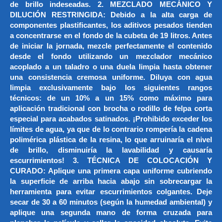
de brillo indeseadas. 2. MEZCLADO MECÁNICO Y
DILUCIÓN RESTRINGIDA: Debido a la alta carga de
componentes plastificantes, los aditivos pesados tienden
a concentrarse en el fondo de la cubeta de 19 litros. Antes
de iniciar la jornada, mezcle perfectamente el contenido
desde el fondo utilizando un mezclador mecánico
acoplado a un taladro o una duela limpia hasta obtener
una consistencia cremosa uniforme. Diluya con agua
limpia exclusivamente bajo los siguientes rangos
técnicos: de un 10% a un 15% como máximo para
aplicación tradicional con brocha o rodillo de felpa corta
especial para acabados satinados. ¡Prohibido exceder los
límites de agua, ya que de lo contrario rompería la cadena
polimérica plástica de la resina, lo que arruinaría el nivel
de brillo, disminuiría la lavabilidad y causaría
escurrimientos! 3. TÉCNICA DE COLOCACIÓN Y
CURADO: Aplique una primera capa uniforme cubriendo
la superficie de arriba hacia abajo sin sobrecargar la
herramienta para evitar escurrimientos colgantes. Deje
secar de 30 a 60 minutos (según la humedad ambiental) y
aplique una segunda mano de forma cruzada para