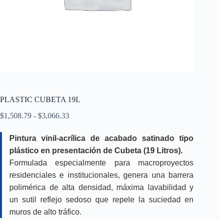
PLASTIC CUBETA 19L
Rango
$
1,508.79
-
$
3,066.33
de
precios:
Pintura vinil-acrílica de acabado satinado tipo
desde
plástico en presentación de Cubeta (19 Litros).
$1,508.79
hasta
Formulada especialmente para macroproyectos
$3,066.33
residenciales e institucionales, genera una barrera
polimérica de alta densidad, máxima lavabilidad y
un sutil reflejo sedoso que repele la suciedad en
muros de alto tráfico.