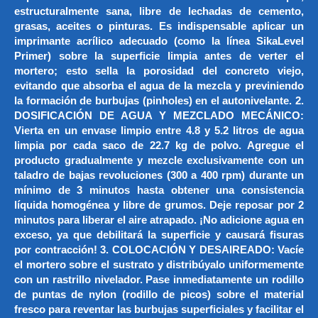
estructuralmente sana, libre de lechadas de cemento,
grasas, aceites o pinturas. Es indispensable aplicar un
imprimante acrílico adecuado (como la línea SikaLevel
Primer) sobre la superficie limpia antes de verter el
mortero; esto sella la porosidad del concreto viejo,
evitando que absorba el agua de la mezcla y previniendo
la formación de burbujas (pinholes) en el autonivelante. 2.
DOSIFICACIÓN DE AGUA Y MEZCLADO MECÁNICO:
Vierta en un envase limpio entre 4.8 y 5.2 litros de agua
limpia por cada saco de 22.7 kg de polvo. Agregue el
producto gradualmente y mezcle exclusivamente con un
taladro de bajas revoluciones (300 a 400 rpm) durante un
mínimo de 3 minutos hasta obtener una consistencia
líquida homogénea y libre de grumos. Deje reposar por 2
minutos para liberar el aire atrapado. ¡No adicione agua en
exceso, ya que debilitará la superficie y causará fisuras
por contracción! 3. COLOCACIÓN Y DESAIREADO: Vacíe
el mortero sobre el sustrato y distribúyalo uniformemente
con un rastrillo nivelador. Pase inmediatamente un rodillo
de puntas de nylon (rodillo de picos) sobre el material
fresco para reventar las burbujas superficiales y facilitar el