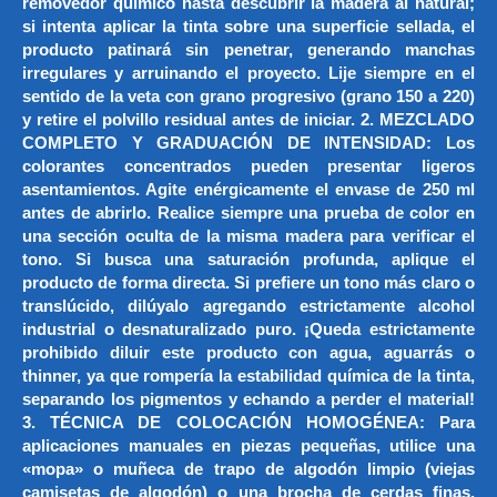
removedor químico hasta descubrir la madera al natural;
si intenta aplicar la tinta sobre una superficie sellada, el
producto patinará sin penetrar, generando manchas
irregulares y arruinando el proyecto. Lije siempre en el
sentido de la veta con grano progresivo (grano 150 a 220)
y retire el polvillo residual antes de iniciar. 2. MEZCLADO
COMPLETO Y GRADUACIÓN DE INTENSIDAD: Los
colorantes concentrados pueden presentar ligeros
asentamientos. Agite enérgicamente el envase de 250 ml
antes de abrirlo. Realice siempre una prueba de color en
una sección oculta de la misma madera para verificar el
tono. Si busca una saturación profunda, aplique el
producto de forma directa. Si prefiere un tono más claro o
translúcido, dilúyalo agregando estrictamente alcohol
industrial o desnaturalizado puro. ¡Queda estrictamente
prohibido diluir este producto con agua, aguarrás o
thinner, ya que rompería la estabilidad química de la tinta,
separando los pigmentos y echando a perder el material!
3. TÉCNICA DE COLOCACIÓN HOMOGÉNEA: Para
aplicaciones manuales en piezas pequeñas, utilice una
«mopa» o muñeca de trapo de algodón limpio (viejas
camisetas de algodón) o una brocha de cerdas finas.