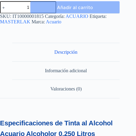
ALCOHOLOR
Añadir al carrito
0.250L
cantidad
SKU:
IT10000001815
Categoría:
ACUARIO
Etiqueta:
MASTERLAK
Marca:
Acuario
Descripción
Información adicional
Valoraciones (0)
Especificaciones de Tinta al Alcohol
Acuario Alcoholor 0.250 Litros