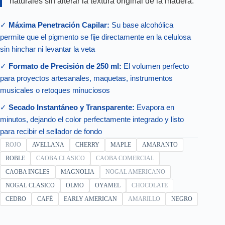
naturales sin alterar la textura original de la madera.
✓
Máxima Penetración Capilar:
Su base alcohólica
permite que el pigmento se fije directamente en la celulosa
sin hinchar ni levantar la veta
✓
Formato de Precisión de 250 ml:
El volumen perfecto
para proyectos artesanales, maquetas, instrumentos
musicales o retoques minuciosos
✓
Secado Instantáneo y Transparente:
Evapora en
minutos, dejando el color perfectamente integrado y listo
para recibir el sellador de fondo
ROJO
AVELLANA
CHERRY
MAPLE
AMARANTO
ROBLE
CAOBA CLASICO
CAOBA COMERCIAL
CAOBA INGLES
MAGNOLIA
NOGAL AMERICANO
NOGAL CLASICO
OLMO
OYAMEL
CHOCOLATE
CEDRO
CAFÉ
EARLY AMERICAN
AMARILLO
NEGRO