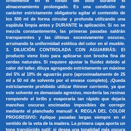
firmemente en el fondo del bote durante el
almacenamiento prolongado. Es una condición de
carácter estrictamente obligatorio agitar el contenido de
los 500 ml de forma circular y profunda utilizando una
espátula limpia antes y DURANTE la aplicación. Si no se
mezcla constantemente, las primeras pasadas saldrán
transparentes y las últimas excesivamente oscuras,
arruinando la uniformidad estética del color en el mueble.
3. DILUCIÓN CONTROLADA CON AGUARRÁS: El
producto viene listo para aplicarse con brocha fina de
cerdas naturales. Si requiere ajustar la fluidez debido al
calor del taller, diluya agregando estrictamente un máximo
del 5% al 10% de aguarrás puro (aproximadamente de 25
ml a 50 ml de solvente por el envase completo). ¡Queda
estrictamente prohibido utilizar thinner corriente, ya que
este solvente es demasiado agresivo, mordería las resinas
rompiendo el brillo y evaporaría tan rápido que dejaría
manchas oscuras encimadas imposibles de corregir
mediante el planchado manual! 4. REGLA DEL COLOR
PROGRESIVO: Aplique pasadas largas siempre en el
sentido de la veta de la madera. La primera capa aporta un
tono translúcido sutil; si desea una tonalidad más oscura