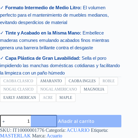
✓
Formato Intermedio de Medio Litro:
El volumen
perfecto para el mantenimiento de muebles medianos,
evitando desperdicios de material
✓
Tinte y Acabado en la Misma Mano:
Embellece
maderas comunes emulando acabados finos mientras
genera una barrera brillante contra el desgaste
✓
Capa Plástica de Gran Lavabilidad:
Sella el poro
impidiendo las manchas domésticas cotidianas y facilitando
la limpieza con un paño húmedo
CAOBA CLASICO
AMARANTO
CAOBA INGLES
ROBLE
NOGAL CLASICO
NOGAL AMERICANO
MAGNOLIA
EARLY AMERICAN
ACRE
MAPLE
LINEA
Añadir al carrito
BARNIZ
0.500L
SKU:
IT10000001776
Categoría:
ACUARIO
Etiqueta:
cantidad
MASTERLAK
Marca:
Acuario