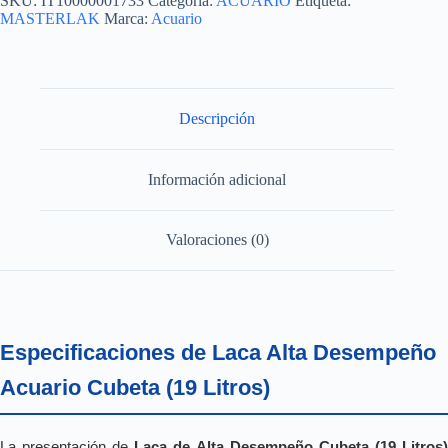
SKU:
IT10000001733
Categoría:
ACUARIO
Etiqueta:
CUBETA
MASTERLAK
Marca:
Acuario
19L
cantidad
Descripción
Información adicional
Valoraciones (0)
Especificaciones de Laca Alta Desempeño
Acuario Cubeta (19 Litros)
La presentación de
Laca de Alta Desempeño Cubeta (19 Litros