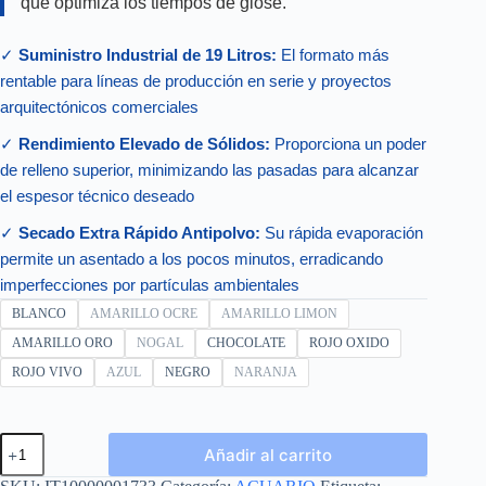
que optimiza los tiempos de glose.
✓
Suministro Industrial de 19 Litros:
El formato más
rentable para líneas de producción en serie y proyectos
arquitectónicos comerciales
✓
Rendimiento Elevado de Sólidos:
Proporciona un poder
de relleno superior, minimizando las pasadas para alcanzar
el espesor técnico deseado
✓
Secado Extra Rápido Antipolvo:
Su rápida evaporación
permite un asentado a los pocos minutos, erradicando
imperfecciones por partículas ambientales
BLANCO
AMARILLO OCRE
AMARILLO LIMON
AMARILLO ORO
NOGAL
CHOCOLATE
ROJO OXIDO
ROJO VIVO
AZUL
NEGRO
NARANJA
LACA
Añadir al carrito
ALTA
DESEMPEÑO