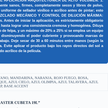
E APLICACIÓN ARQUITECTÓNICA DE ALTO VOLUMEN: 1.
e sanos, firmes, completamente secos y libres de polvo,
niforme de sellador vinílico o acrílico antes de pintar; esto
beta. 2. MEZCLADO MECÁNICO Y CONTROL DE DILUCIÓN MÁXIMA:
 Antes de iniciar la aplicación, es estrictamente obligatorio
 hasta lograr una consistencia cremosa y homogénea. Diluya
llo de felpa, y un máximo de 20% a 25% si se emplea un equipo
a, disminuyendo el poder cubriente y provocando marcas de
bajo. Deje secar de 30 a 60 minutos entre manos (según la
Evite aplicar el producto bajo los rayos directos del sol a
 acrílico de la película.
TANO, MANDARINA, NARANJA, ROJO FUEGO, ROSA,
UE, AZUL CIELO, AZUL OLIMPIA, AZUL TALAVERA, AZUL
P, BASE ACCENT
r “MASTER CUBETA 19L”