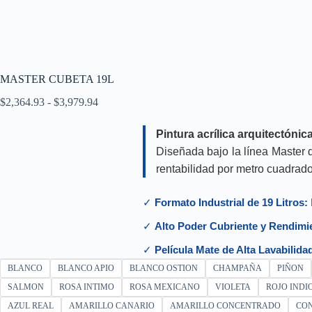
MASTER CUBETA 19L
Rango
$
2,364.93
-
$
3,979.94
de
precios:
Pintura acrílica arquitectónic
desde
$2,364.93
Diseñada bajo la línea Master 
hasta
rentabilidad por metro cuadrado 
$3,979.94
✓
Formato Industrial de 19 Litros:
✓
Alto Poder Cubriente y Rendimi
✓
Película Mate de Alta Lavabilida
BLANCO
BLANCO APIO
BLANCO OSTION
CHAMPAÑA
PIÑON
SALMON
ROSA INTIMO
ROSA MEXICANO
VIOLETA
ROJO INDI
AZUL REAL
AMARILLO CANARIO
AMARILLO CONCENTRADO
CO