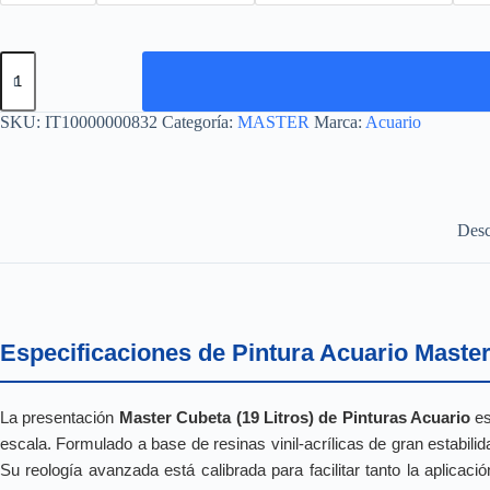
MASTER
CUBETA
19L
cantidad
SKU:
IT10000000832
Categoría:
MASTER
Marca:
Acuario
Desc
Especificaciones de Pintura Acuario Master
La presentación
Master Cubeta (19 Litros) de Pinturas Acuario
es
escala. Formulado a base de resinas vinil-acrílicas de gran estabil
Su reología avanzada está calibrada para facilitar tanto la aplicac