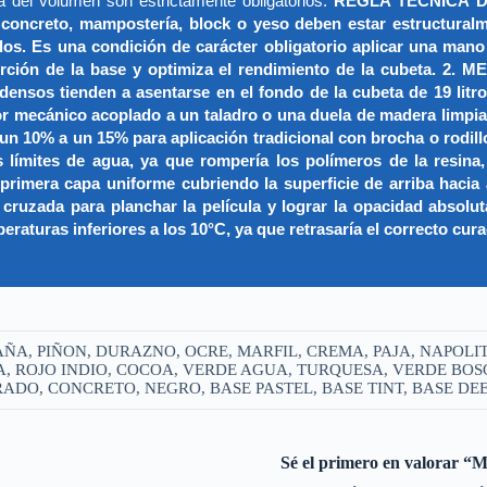
a del volumen son estrictamente obligatorios.
REGLA TÉCNICA D
o, mampostería, block o yeso deben estar estructuralment
dos. Es una condición de carácter obligatorio aplicar una mano u
a absorción de la base y optimiza el rendimiento de la cu
sos tienden a asentarse en el fondo de la cubeta de 19 litros.
r mecánico acoplado a un taladro o una duela de madera limpia
 un 10% a un 15% para aplicación tradicional con brocha o rodi
s límites de agua, ya que rompería los polímeros de la resin
mera capa uniforme cubriendo la superficie de arriba hacia a
zada para planchar la película y lograr la opacidad absoluta. 
uras inferiores a los 10°C, ya que retrasaría el correcto curado
ÑA, PIÑON, DURAZNO, OCRE, MARFIL, CREMA, PAJA, NAPOLI
, ROJO INDIO, COCOA, VERDE AGUA, TURQUESA, VERDE BOSQ
DO, CONCRETO, NEGRO, BASE PASTEL, BASE TINT, BASE DEE
Sé el primero en valora