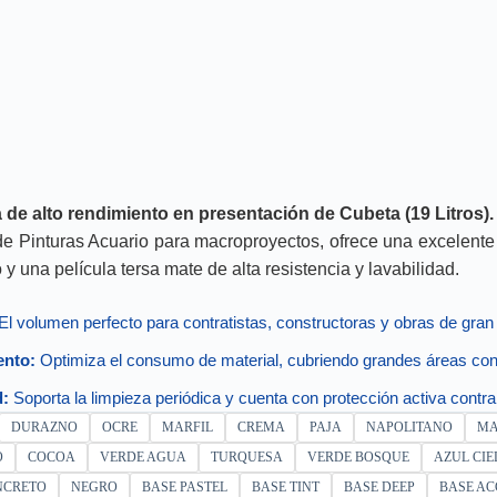
a de alto rendimiento en presentación de Cubeta (19 Litros).
de Pinturas Acuario para macroproyectos, ofrece una excelente
y una película tersa mate de alta resistencia y lavabilidad.
El volumen perfecto para contratistas, constructoras y obras de gran
ento:
Optimiza el consumo de material, cubriendo grandes áreas c
d:
Soporta la limpieza periódica y cuenta con protección activa contr
DURAZNO
OCRE
MARFIL
CREMA
PAJA
NAPOLITANO
MA
O
COCOA
VERDE AGUA
TURQUESA
VERDE BOSQUE
AZUL CIE
NCRETO
NEGRO
BASE PASTEL
BASE TINT
BASE DEEP
BASE AC