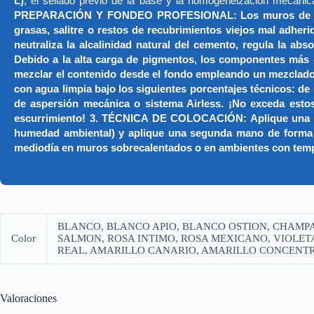
L)
, el sellado previo de la base y la homogeneización mecánic
PREPARACIÓN Y FONDEO PROFESIONAL: Los muros de concret
grasas, salitre o restos de recubrimientos viejos mal adheri
neutraliza la alcalinidad natural del cemento, regula l
Debido a la alta carga de pigmentos, los componentes más den
mezclar el contenido desde el fondo empleando un mezclado
con agua limpia bajo los siguientes porcentajes técnicos: de
de aspersión mecánica o sistema Airless. ¡No exceda esto
escurrimiento! 3. TÉCNICA DE COLOCACIÓN: Aplique una pri
humedad ambiental) y aplique una segunda mano de forma cru
mediodía en muros sobrecalentados o en ambientes con temperat
BLANCO, BLANCO APIO, BLANCO OSTION, CHAMPA
Color
SALMON, ROSA INTIMO, ROSA MEXICANO, VIOLETA
REAL, AMARILLO CANARIO, AMARILLO CONCENTRA
Valoraciones