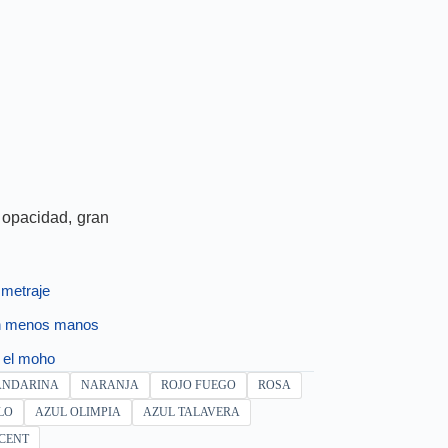
 opacidad, gran
 metraje
on menos manos
a el moho
NDARINA
NARANJA
ROJO FUEGO
ROSA
LO
AZUL OLIMPIA
AZUL TALAVERA
CENT