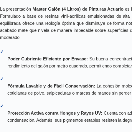
La presentación
Master Galón (4 Litros) de Pinturas Acuario
es l
Formulado a base de resinas vinil-acrílicas emulsionadas de alta c
equilibrada ofrece una reología óptima que disminuye de forma noto
acabado mate que nivela de manera impecable sobre superficies de
moderado.
✓
Poder Cubriente Eficiente por Envase:
Su buena concentración
rendimiento del galón por metro cuadrado, permitiendo completa
✓
Fórmula Lavable y de Fácil Conservación:
La cohesión molec
cotidianas de polvo, salpicaduras o marcas de manos sin perder e
✓
Protección Activa contra Hongos y Rayos UV:
Cuenta con adi
condensación. Además, sus pigmentos estables resisten la degrad