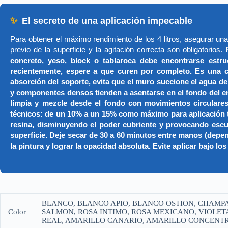
✨
El secreto de una aplicación impecable
Para obtener el máximo rendimiento de los 4 litros, asegurar un
previo de la superficie y la agitación correcta son obligatorios.
concreto, yeso, block o tablaroca debe encontrarse estru
recientemente, espere a que curen por completo. Es una con
absorción del soporte, evita que el muro succione el agu
y componentes densos tienden a asentarse en el fondo del en
limpia y mezcle desde el fondo con movimientos circulares
técnicos: de un 10% a un 15% como máximo para aplicación tra
resina, disminuyendo el poder cubriente y provocando es
superficie. Deje secar de 30 a 60 minutos entre manos (dep
la pintura y lograr la opacidad absoluta. Evite aplicar bajo 
BLANCO, BLANCO APIO, BLANCO OSTION, CHAMPA
Color
SALMON, ROSA INTIMO, ROSA MEXICANO, VIOLETA
REAL, AMARILLO CANARIO, AMARILLO CONCENTRA