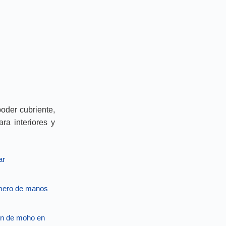
poder cubriente,
ra interiores y
ar
número de manos
ión de moho en