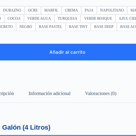
DURAZNO
OCRE
MARFIL
CREMA
PAJA
NAPOLITANO
MA
O
COCOA
VERDE AGUA
TURQUESA
VERDE BOSQUE
AZUL CIE
NCRETO
NEGRO
BASE PASTEL
BASE TINT
BASE DEEP
BASE AC
Añadir al carrito
ripción
Información adicional
Valoraciones (0)
Galón (4 Litros)