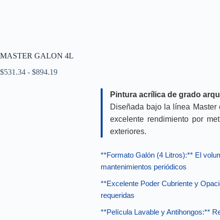
MASTER GALON 4L
Rango
$
531.34
-
$
894.19
de
precios:
Pintura acrílica de grado arq
desde
$531.34
Diseñada bajo la línea Master d
hasta
excelente rendimiento por met
$894.19
exteriores.
**Formato Galón (4 Litros):**
El volu
mantenimientos periódicos
**Excelente Poder Cubriente y Opac
requeridas
**Película Lavable y Antihongos:**
Re