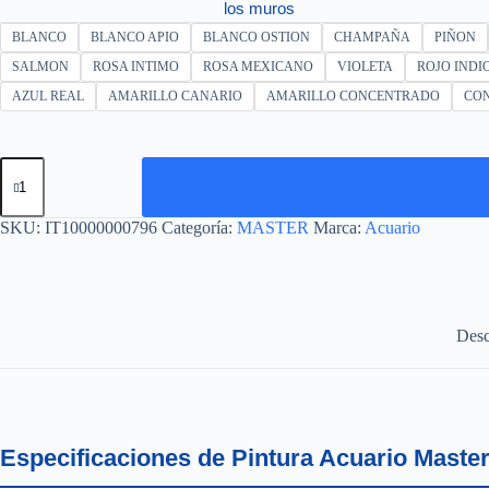
los muros
BLANCO
BLANCO APIO
BLANCO OSTION
CHAMPAÑA
PIÑON
SALMON
ROSA INTIMO
ROSA MEXICANO
VIOLETA
ROJO INDI
AZUL REAL
AMARILLO CANARIO
AMARILLO CONCENTRADO
CO
MASTER
GALON
4L
cantidad
SKU:
IT10000000796
Categoría:
MASTER
Marca:
Acuario
Desc
Especificaciones de Pintura Acuario Master 