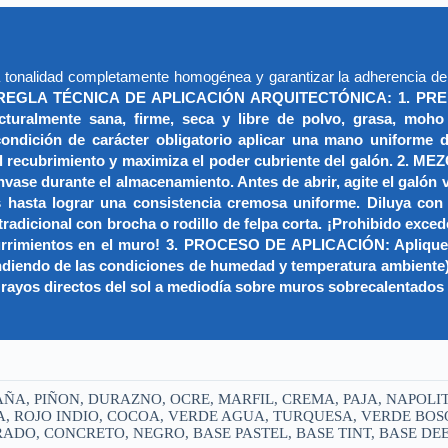
a tonalidad completamente homogénea y garantizar la adherencia de 
REGLA TÉCNICA DE APLICACIÓN ARQUITECTÓNICA: 1. PRE
cturalmente sana, firme, seca y libre de polvo, grasa, moho
dición de carácter obligatorio aplicar una mano uniforme de s
a del recubrimiento y maximiza el poder cubriente del galón
vase durante el almacenamiento. Antes de abrir, agite el galón
 hasta lograr una consistencia cremosa uniforme. Diluya con 
dicional con brocha o rodillo de felpa corta. ¡Prohibido exced
currimientos en el muro! 3. PROCESO DE APLICACIÓN: Aplique 
endiendo de las condiciones de humedad y temperatura ambiente
los rayos directos del sol a mediodía sobre muros sobrecalentados
ÑA, PIÑON, DURAZNO, OCRE, MARFIL, CREMA, PAJA, NAPOLI
, ROJO INDIO, COCOA, VERDE AGUA, TURQUESA, VERDE BOSQ
DO, CONCRETO, NEGRO, BASE PASTEL, BASE TINT, BASE DEE