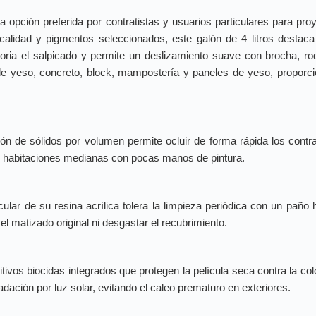
a opción preferida por contratistas y usuarios particulares para pr
alidad y pigmentos seleccionados, este galón de 4 litros destaca p
ria el salpicado y permite un deslizamiento suave con brocha, rodi
 yeso, concreto, block, mampostería y paneles de yeso, proporcion
 de sólidos por volumen permite ocluir de forma rápida los contras
r habitaciones medianas con pocas manos de pintura.
ular de su resina acrílica tolera la limpieza periódica con un p
l matizado original ni desgastar el recubrimiento.
tivos biocidas integrados que protegen la película seca contra la c
ación por luz solar, evitando el caleo prematuro en exteriores.