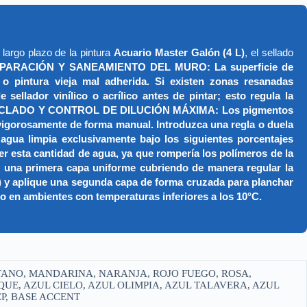
largo plazo de la pintura
Acuario Master Galón (4 L)
, el sellado
PARACIÓN Y SANEAMIENTO DEL MURO: La superficie de
 o pintura vieja mal adherida. Si existen zonas resanadas
ellador vinílico o acrílico antes de pintar; esto regula la
. 2. MEZCLADO Y CONTROL DE DILUCIÓN MÁXIMA: Los pigmentos
 vigorosamente de forma manual. Introduzca una regla o duela
agua limpia exclusivamente bajo los siguientes porcentajes
er esta cantidad de agua, ya que rompería los polímeros de la
una primera capa uniforme cubriendo de manera regular la
) y aplique una segunda capa de forma cruzada para planchar
 o en ambientes con temperaturas inferiores a los 10°C.
TANO, MANDARINA, NARANJA, ROJO FUEGO, ROSA,
UE, AZUL CIELO, AZUL OLIMPIA, AZUL TALAVERA, AZUL
P, BASE ACCENT