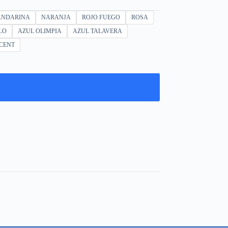
NDARINA
NARANJA
ROJO FUEGO
ROSA
LO
AZUL OLIMPIA
AZUL TALAVERA
CENT