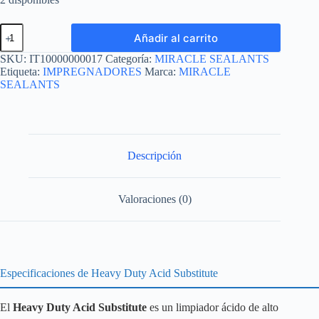
MIRACLE
Añadir al carrito
HEAVY
DUTY
SKU:
IT10000000017
Categoría:
MIRACLE SEALANTS
ACID
Etiqueta:
IMPREGNADORES
Marca:
MIRACLE
SUBSTITUTE
SEALANTS
4L
cantidad
Descripción
Valoraciones (0)
Especificaciones de Heavy Duty Acid Substitute
El
Heavy Duty Acid Substitute
es un limpiador ácido de alto