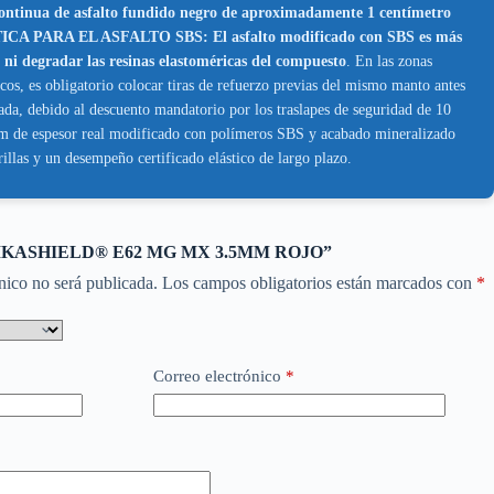
ea continua de asfalto fundido negro de aproximadamente 1 centímetro
CRÍTICA PARA EL ASFALTO SBS: El asfalto modificado con SBS es más
 ni degradar las resinas elastoméricas del compuesto
. En las zonas
cos, es obligatorio colocar tiras de refuerzo previas del mismo manto antes
ada, debido al descuento mandatorio por los traslapes de seguridad de 10
5 mm de espesor real modificado con polímeros SBS y acabado mineralizado
illas y un desempeño certificado elástico de largo plazo.
ar “SIKASHIELD® E62 MG MX 3.5MM ROJO”
nico no será publicada.
Los campos obligatorios están marcados con
*
Correo electrónico
*