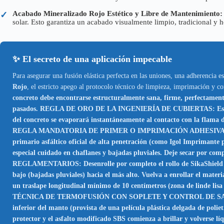
Acabado Mineralizado Rojo Estético y Libre de Mantenimiento:
✓
solar. Esto garantiza un acabado visualmente limpio, tradicional y
✨ El secreto de una aplicación impecable
Para asegurar una fusión elástica perfecta en las uniones, una adherencia es
Rojo
, el estricto apego al protocolo técnico de limpieza, imprimación y c
concreto debe encontrarse estructuralmente sana, firme, perfectam
pasados. REGLA DE ORO DE LA INGENIERÍA DE CUBIERTAS: Está estric
del concreto se evaporará instantáneamente al contacto con la flama 
REGLA MANDATORIA DE PRIMER O IMPRIMACIÓN ADHESIVA: Jamás inte
primario asfáltico oficial de alta penetración (como Igol Imprimante 
especial cuidado en chaflanes y bajadas pluviales. Deje secar por compl
REGLAMENTARIOS: Desenrolle por completo el rollo de SikaShield E62 
bajo (bajadas pluviales) hacia el más alto. Vuelva a enrollar el materi
un traslape longitudinal mínimo de 10 centímetros (zona de linde lisa 
TÉCNICA DE TERMOFUSIÓN CON SOPLETE Y CONTROL DE SANGRA DO: Uti
inferior del manto (provista de una película plástica delgada de poli
protector y el asfalto modificado SBS comienza a brillar y volverse l