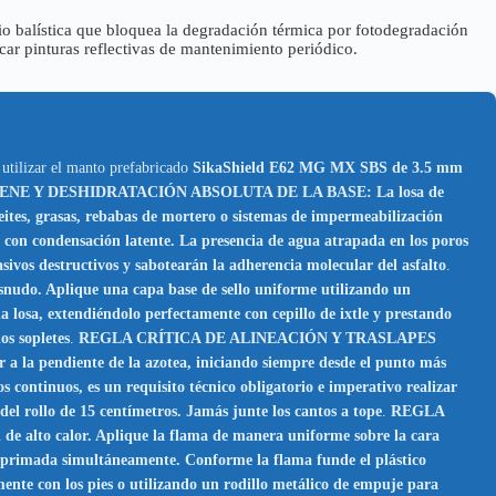
io balística que bloquea la degradación térmica por fotodegradación
car pinturas reflectivas de mantenimiento periódico.
l utilizar el manto prefabricado
SikaShield E62 MG MX SBS de 3.5 mm
NE Y DESHIDRATACIÓN ABSOLUTA DE LA BASE: La losa de
s, grasas, rebabas de mortero o sistemas de impermeabilización
 condensación latente. La presencia de agua atrapada en los poros
ivos destructivos y sabotearán la adherencia molecular del asfalto
.
. Aplique una capa base de sello uniforme utilizando un
 losa, extendiéndolo perfectamente con cepillo de ixtle y prestando
os sopletes
.
REGLA CRÍTICA DE ALINEACIÓN Y TRASLAPES
 la pendiente de la azotea, iniciando siempre desde el punto más
os continuos, es un requisito técnico obligatorio e imperativo realizar
del rollo de 15 centímetros. Jamás junte los cantos a tope
.
REGLA
to calor. Aplique la flama de manera uniforme sobre la cara
o imprimada simultáneamente. Conforme la flama funde el plástico
mente con los pies o utilizando un rodillo metálico de empuje para