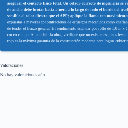
asegurar el contacto físico total. Un colado correcto de ingeniería s
de ancho debe brotar hacia afuera a lo largo de todo el borde del
sensible al calor directo que el APP; aplique la flama con movimiento
expuestas a mayores concentraciones de esfuerzos mecánicos como chaflanes 
de tender el lienzo general. El rendimiento estándar por rollo de 1.0 m x
cm en campo. Al concluir la obra, verifique que no existan esquinas levan
rojo es la máxima garantía de la construcción moderna para lograr cubiertas
Valoraciones
No hay valoraciones aún.