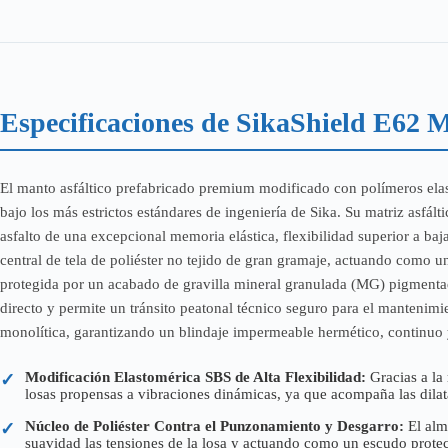
Especificaciones de SikaShield E6
El manto asfáltico prefabricado premium modificado con polímeros el
bajo los más estrictos estándares de ingeniería de Sika. Su matriz asfá
asfalto de una excepcional memoria elástica, flexibilidad superior a ba
central de tela de poliéster no tejido de gran gramaje, actuando como un
protegida por un acabado de gravilla mineral granulada (MG) pigmentada
directo y permite un tránsito peatonal técnico seguro para el mantenimie
monolítica, garantizando un blindaje impermeable hermético, continuo y d
Modificación Elastomérica SBS de Alta Flexibilidad:
Gracias a la
✓
losas propensas a vibraciones dinámicas, ya que acompaña las dilatac
Núcleo de Poliéster Contra el Punzonamiento y Desgarro:
El alm
✓
suavidad las tensiones de la losa y actuando como un escudo protecto