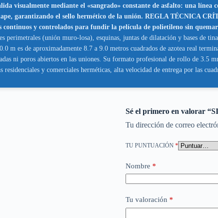
e valida visualmente mediante el «sangrado» constante de asfalto: una lín
 traslape, garantizando el sello hermético de la unión. REGLA TÉCNICA 
s continuos y controlados para fundir la película de polietileno sin quemar
perimetrales (unión muro-losa), esquinas, juntas de dilatación y bases de tina
 10.0 m es de aproximadamente 8.7 a 9.0 metros cuadrados de azotea real termin
tadas ni poros abiertos en las uniones. Su formato profesional de rollo de 3.
 residenciales y comerciales herméticas, alta velocidad de entrega por las cuadr
Sé el primero en valor
Tu dirección de correo electró
TU PUNTUACIÓN
*
Nombre
*
Tu valoración
*