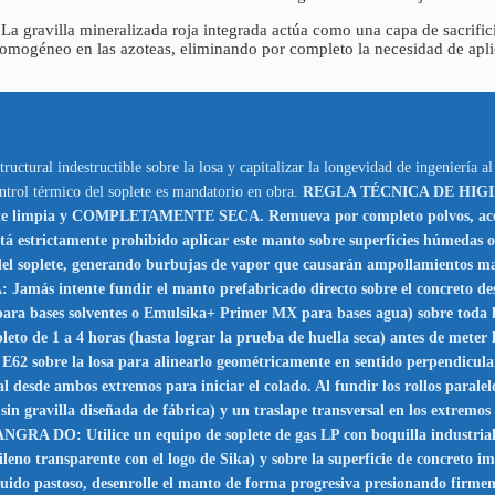
La gravilla mineralizada roja integrada actúa como una capa de sacrific
 homogéneo en las azoteas, eliminando por completo la necesidad de apli
tructural indestructible sobre la losa y capitalizar la longevidad de ingeniería a
ontrol térmico del soplete es mandatorio en obra.
REGLA TÉCNICA DE HIGIE
ente limpia y COMPLETAMENTE SECA. Remueva por completo polvos, aceite
tamente prohibido aplicar este manto sobre superficies húmedas o con
del soplete, generando burbujas de vapor que causarán ampollamientos mas
nte fundir el manto prefabricado directo sobre el concreto desnudo
para bases solventes o Emulsika+ Primer MX para bases agua) sobre toda la
eto de 1 a 4 horas (hasta lograr la prueba de huella seca) antes de meter l
sobre la losa para alinearlo geométricamente en sentido perpendicular a
al desde ambos extremos para iniciar el colado. Al fundir los rollos paralel
sin gravilla diseñada de fábrica) y un traslape transversal en los extremos 
lice un equipo de soplete de gas LP con boquilla industrial de al
etileno transparente con el logo de Sika) y sobre la superficie de concret
íquido pastoso, desenrolle el manto de forma progresiva presionando firme