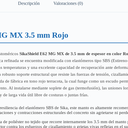
Descripción
Valoraciones (0)
2 MG MX 3.5 mm Rojo
astoméricos
SikaShield E62 MG MX de 3.5 mm de espesor en color Ro
ltica refinada se encuentra modificada con elastómeros tipo SBS (Estire
jas temperaturas y una excelente capacidad de recuperación ante deforma
 robusto soporte estructural que resiste las fuerzas de tensión, cizalla
 de fábrica en tono rojo terracota, la cual funge como un escudo perman
nto. Al instalarse mediante soplete de gas (termofusión), las uniones lo
e larga vida útil libre de costuras o juntas frías.
 resiliencia del elastómero SBS de Sika, este manto es altamente recome
iones y contracciones estructurales del concreto sin agrietarse ni perde
a de poliéster no tejido que recorre internamente los 3.5 mm del manto
r contra los esfuerzos de cizallamiento o grietas vivas reflejas en el su