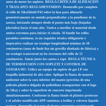
antes de meter los sopletes
.
REGLA CRÍTICA DE ALINEACIÓN
Y TRASLAPES REGLAMENTARIOS: Desenrolle por completo
el rollo de SikaShield P42 sobre la losa para alinearlo
geométricamente en sentido perpendicular a la pendiente de la
azotea, iniciando siempre desde el punto más bajo (bajadas
pluviales) hacia el más alto. Vuelva a enrollar el material desde
ambos extremos para iniciar el colado. Al fundir los rollos
paralelos continuos, es un requisito técnico obligatorio e
imperativo realizar un traslape longitudinal mínimo de 10
centímetros (zona de linde lisa sin gravilla diseñada de fábrica) y
un traslape transversal en los extremos del rollo de 15
centímetros. Jamás junte los cantos a tope
.
REGLA TÉCNICA
DE TERMOFUSIÓN CON SOPLETE Y CONTROL DE
SANGRA DO: Utilice un equipo de soplete de gas LP con
boquilla industrial de alto calor. Aplique la flama de manera
uniforme sobre la cara inferior del manto (provista de una
película plástica delgada de polietileno transparente con el logo
de Sika) y sobre la superficie de concreto imprimada
simultáneamente. Conforme la flama funde el plástico protector
y el asfalto modificado APP comienza a brillar y volverse líquido
pastoso, desenrolle el manto de forma progresiva presionando