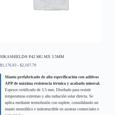
SIKASHIELD® P42 MG MX 3.5MM
Rango
$
1,176.93
-
$
2,107.79
de
precios:
Manto prefabricado de alta especificación con aditivos
desde
APP de máxima resistencia térmica y acabado mineral.
$1,176.93
hasta
Espesor certificado de 3.5 mm. Diseñado para resistir
$2,107.79
temperaturas extremas y alta radiación solar directa. Se
aplica mediante termofusión con soplete, consolidando un
manto monolítico e indestructible en azoteas comerciales e