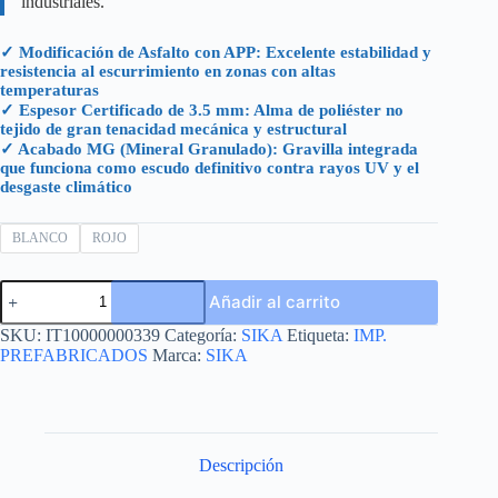
industriales.
✓ Modificación de Asfalto con APP: Excelente estabilidad y
resistencia al escurrimiento en zonas con altas
temperaturas
✓ Espesor Certificado de 3.5 mm: Alma de poliéster no
tejido de gran tenacidad mecánica y estructural
✓ Acabado MG (Mineral Granulado): Gravilla integrada
que funciona como escudo definitivo contra rayos UV y el
desgaste climático
BLANCO
ROJO
SIKASHIELD®
Añadir al carrito
P42
MG
SKU:
IT10000000339
Categoría:
SIKA
Etiqueta:
IMP.
MX
PREFABRICADOS
Marca:
SIKA
3.5MM
cantidad
Descripción