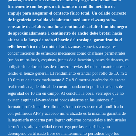
firmemente con los pies o utilizando un rodillo metálico de
empuje para asegurar el contacto físico total. Un colado correcto
de ingeniería se valida visualmente mediante el «sangrado»
constante de asfalto: una línea continua de asfalto fundido negro
de aproximadamente 1 centímetro de ancho debe brotar hacia
afuera a lo largo de todo el borde del traslape, garantizando el
sello hermético de la unión
. En las zonas expuestas a mayores
concentraciones de esfuerzos mecánicos como chaflanes perimetrales
(unión muro-losa), esquinas, juntas de dilatación y bases de tinacos, es
obligatorio colocar tiras de refuerzo previas del mismo manto antes de
tender el lienzo general. El rendimiento estándar por rollo de 1.0 m x
10.0 m es de aproximadamente 8.7 a 9.0 metros cuadrados de azotea
real terminada, debido al descuento mandatorio por los traslapes de
seguridad de 10 cm en campo. Al concluir la obra, verifique que no
existan esquinas levantadas ni poros abiertos en las uniones. Su
formato profesional de rollo de 3.5 mm de espesor real modificado
con polímeros APP y acabado mineralizado es la máxima garantía de
la ingeniería moderna para lograr cubiertas comerciales e industriales
herméticas, alta velocidad de entrega por las cuadrillas y un
desempeño certificado libre de mantenimiento periódico bajo los