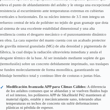
eleva el punto de ablandamiento del asfalto y le otorga una excepcional
resistencia al escurrimiento ante temperaturas extremas en cubiertas
verticales u horizontales. En su núcleo interno de 3.5 mm integra un
refuerzo central de tela de poliéster no tejido de gran gramaje que dota
al sistema de una excelente estabilidad dimensional y una alta
resiliencia contra el desgarro mecánico o el punzonamiento dinámico
en obra. La cara superior del manto cuenta con un acabado protector
de gravilla mineral granulada (MG) de alta densidad y pigmentada de
fábrica, la cual disipa la radiación ultravioleta inmediata y anula el
desgaste térmico de la base. Al ser instalado mediante soplete de gas
(termofusión) sobre un concreto debidamente imprimado, sus traslapes
se funden molecularmente de forma monolítica, garantizando un
blindaje hermético total y continuo libre de costuras o juntas frías.
Modificación Avanzada APP para Climas Cálidos:
A diferencia
✓
de los asfaltos comunes que se ablandan y se vuelven fluidos bajo
el sol intenso, los polímeros APP de SikaShield P42 mantienen al
material rígido, estable y mecánicamente sano, tolerando altas
temperaturas en techos de concreto sin sufrir deformaciones
plásticas ni pérdida de espesor.