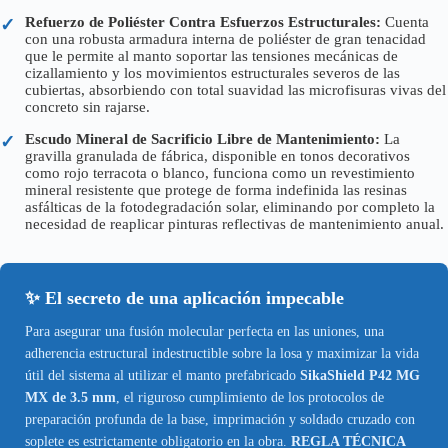
Refuerzo de Poliéster Contra Esfuerzos Estructurales:
Cuenta
✓
con una robusta armadura interna de poliéster de gran tenacidad
que le permite al manto soportar las tensiones mecánicas de
cizallamiento y los movimientos estructurales severos de las
cubiertas, absorbiendo con total suavidad las microfisuras vivas del
concreto sin rajarse.
Escudo Mineral de Sacrificio Libre de Mantenimiento:
La
✓
gravilla granulada de fábrica, disponible en tonos decorativos
como rojo terracota o blanco, funciona como un revestimiento
mineral resistente que protege de forma indefinida las resinas
asfálticas de la fotodegradación solar, eliminando por completo la
necesidad de reaplicar pinturas reflectivas de mantenimiento anual.
✨ El secreto de una aplicación impecable
Para asegurar una fusión molecular perfecta en las uniones, una
adherencia estructural indestructible sobre la losa y maximizar la vida
útil del sistema al utilizar el manto prefabricado
SikaShield P42 MG
MX de 3.5 mm
, el riguroso cumplimiento de los protocolos de
preparación profunda de la base, imprimación y soldado cruzado con
soplete es estrictamente obligatorio en la obra.
REGLA TÉCNICA