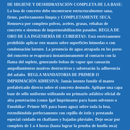
DE HIGIENE Y DESHIDRATACIÓN COMPLETA DE LA BASE:
La losa de concreto debe encontrarse estructuralmente sana,
firme, perfectamente limpia y COMPLETAMENTE SECA.
Remueva por completo polvos, aceites, grasas, rebabas de
concreto o sistemas de impermeabilización pasados. REGLA DE
ORO DE LA INGENIERÍA DE CUBIERTAS: Está estrictamente
prohibido aplicar este manto sobre superficies húmedas o con
condensación latente. La presencia de agua atrapada en los poros
del concreto se evaporará instantáneamente al contacto con la
flama del soplete, generando bolsas de vapor que causarán
ampollamientos masivos destructivos y sabotearán la adherencia
del asfalto
.
REGLA MANDATORIA DE PRIMER O
IMPRIMACIÓN ADHESIVA: Jamás intente fundir el manto
prefabricado directo sobre el concreto desnudo. Aplique una capa
base de sello uniforme utilizando un primario asfáltico oficial de
alta penetración (como Igol Imprimante para bases solventes o
Emulsika+ Primer MX para bases agua) sobre toda la losa,
extendiéndolo perfectamente con cepillo de ixtle y prestando
especial cuidado en chaflanes y bajadas pluviales. Deje secar por
completo de 1 a 4 horas (hasta lograr la prueba de huella seca)