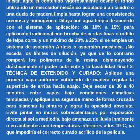
iniciar, agite el contenido vigorosamente desde el fondo
utilizando un mezclador mecánico acoplado a un taladro o
una duela de madera limpia hasta lograr una consistencia
cremosa y homogénea. Diluya con agua limpia de acuerdo
con el sistema de aplicación: de 10% a 15% para
aplicación tradicional con brocha de cerdas finas o rodillo
de felpa corta, y un máximo de 20% a 25% si se emplea un
sistema de aspersión Airless o aspersión mecánica. ¡No
exceda los límites de dilución, ya que de lo contrario
romperá los polímeros de la resina, disminuyendo
drásticamente el poder cubriente y la lavabilidad final! 3.
TÉCNICA DE EXTENDIDO Y CURADO: Aplique una
primera capa uniforme cubriendo de manera regular la
superficie de arriba hacia abajo. Deje secar de 30 a 40
minutos entre capas bajo condiciones climáticas
templadas y aplique una segunda mano de forma cruzada
para planchar la pintura y lograr la opacidad absoluta.
Evite pintar en muros sobrecalentados por exposición
directa al sol a mediodía, bajo amenaza de lluvia inminente
o en ambientes con temperaturas inferiores a los 10°C, ya
que impediría el correcto curado acrílico de la película.