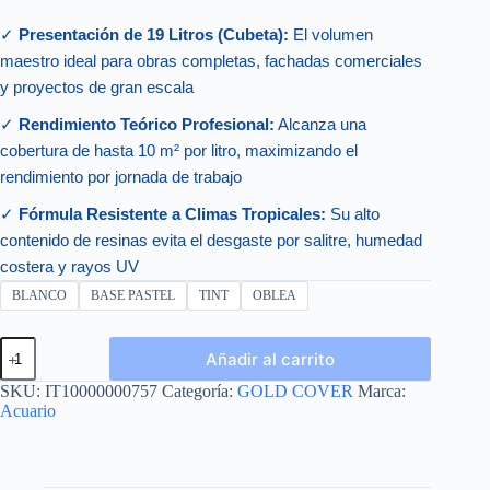
✓
Presentación de 19 Litros (Cubeta):
El volumen
maestro ideal para obras completas, fachadas comerciales
y proyectos de gran escala
✓
Rendimiento Teórico Profesional:
Alcanza una
cobertura de hasta 10 m² por litro, maximizando el
rendimiento por jornada de trabajo
✓
Fórmula Resistente a Climas Tropicales:
Su alto
contenido de resinas evita el desgaste por salitre, humedad
costera y rayos UV
BLANCO
BASE PASTEL
TINT
OBLEA
GOLD
Añadir al carrito
COVER
CUBETA
SKU:
IT10000000757
Categoría:
GOLD COVER
Marca:
19L
Acuario
cantidad