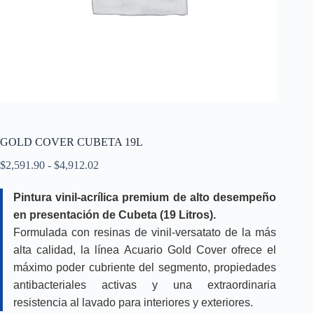
GOLD COVER CUBETA 19L
Rango
$
2,591.90
-
$
4,912.02
de
precios:
Pintura vinil-acrílica premium de alto desempeño
desde
en presentación de Cubeta (19 Litros).
$2,591.90
hasta
Formulada con resinas de vinil-versatato de la más
$4,912.02
alta calidad, la línea Acuario Gold Cover ofrece el
máximo poder cubriente del segmento, propiedades
antibacteriales activas y una extraordinaria
resistencia al lavado para interiores y exteriores.