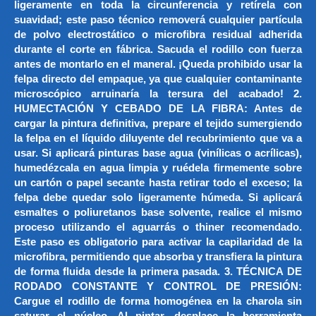
ligeramente en toda la circunferencia y retírela con
suavidad; este paso técnico removerá cualquier partícula
de polvo electrostático o microfibra residual adherida
durante el corte en fábrica. Sacuda el rodillo con fuerza
antes de montarlo en el maneral. ¡Queda prohibido usar la
felpa directo del empaque, ya que cualquier contaminante
microscópico arruinaría la tersura del acabado! 2.
HUMECTACIÓN Y CEBADO DE LA FIBRA: Antes de
cargar la pintura definitiva, prepare el tejido sumergiendo
la felpa en el líquido diluyente del recubrimiento que va a
usar. Si aplicará pinturas base agua (vinílicas o acrílicas),
humedézcala en agua limpia y ruédela firmemente sobre
un cartón o papel secante hasta retirar todo el exceso; la
felpa debe quedar solo ligeramente húmeda. Si aplicará
esmaltes o poliuretanos base solvente, realice el mismo
proceso utilizando el aguarrás o thiner recomendado.
Este paso es obligatorio para activar la capilaridad de la
microfibra, permitiendo que absorba y transfiera la pintura
de forma fluida desde la primera pasada. 3. TÉCNICA DE
RODADO CONSTANTE Y CONTROL DE PRESIÓN:
Cargue el rodillo de forma homogénea en la charola sin
saturar el núcleo. Al pintar, desplace la herramienta