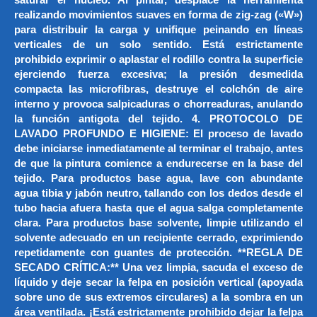
realizando movimientos suaves en forma de zig-zag («W»)
para distribuir la carga y unifique peinando en líneas
verticales de un solo sentido. Está estrictamente
prohibido exprimir o aplastar el rodillo contra la superficie
ejerciendo fuerza excesiva; la presión desmedida
compacta las microfibras, destruye el colchón de aire
interno y provoca salpicaduras o chorreaduras, anulando
la función antigota del tejido. 4. PROTOCOLO DE
LAVADO PROFUNDO E HIGIENE: El proceso de lavado
debe iniciarse inmediatamente al terminar el trabajo, antes
de que la pintura comience a endurecerse en la base del
tejido. Para productos base agua, lave con abundante
agua tibia y jabón neutro, tallando con los dedos desde el
tubo hacia afuera hasta que el agua salga completamente
clara. Para productos base solvente, limpie utilizando el
solvente adecuado en un recipiente cerrado, exprimiendo
repetidamente con guantes de protección. **REGLA DE
SECADO CRÍTICA:** Una vez limpia, sacuda el exceso de
líquido y deje secar la felpa en posición vertical (apoyada
sobre uno de sus extremos circulares) a la sombra en un
área ventilada. ¡Está estrictamente prohibido dejar la felpa