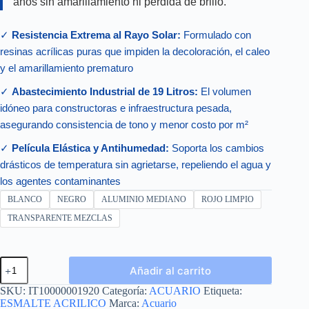
años sin amarillamiento ni pérdida de brillo.
✓
Resistencia Extrema al Rayo Solar:
Formulado con
resinas acrílicas puras que impiden la decoloración, el caleo
y el amarillamiento prematuro
✓
Abastecimiento Industrial de 19 Litros:
El volumen
idóneo para constructoras e infraestructura pesada,
asegurando consistencia de tono y menor costo por m²
✓
Película Elástica y Antihumedad:
Soporta los cambios
drásticos de temperatura sin agrietarse, repeliendo el agua y
los agentes contaminantes
BLANCO
NEGRO
ALUMINIO MEDIANO
ROJO LIMPIO
TRANSPARENTE MEZCLAS
ESLMALTE
Añadir al carrito
ACRILICO
CUBETA
SKU:
IT10000001920
Categoría:
ACUARIO
Etiqueta:
19L
ESMALTE ACRILICO
Marca:
Acuario
cantidad