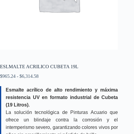
ESLMALTE ACRILICO CUBETA 19L
Rango
$
965.24
-
$
6,314.58
de
precios:
Esmalte acrílico de alto rendimiento y máxima
desde
resistencia UV en formato industrial de Cubeta
$965.24
hasta
(19 Litros).
$6,314.58
La solución tecnológica de Pinturas Acuario que
ofrece un blindaje contra la corrosión y el
intemperismo severo, garantizando colores vivos por