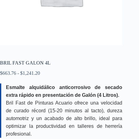
BRIL FAST GALON 4L
Rango
$
663.76
-
$
1,241.20
de
precios:
Esmalte alquidálico anticorrosivo de secado
desde
extra rápido en presentación de Galón (4 Litros).
$663.76
hasta
Bril Fast de Pinturas Acuario ofrece una velocidad
$1,241.20
de curado récord (15-20 minutos al tacto), dureza
automotriz y un acabado de alto brillo, ideal para
optimizar la productividad en talleres de herrería
profesional.