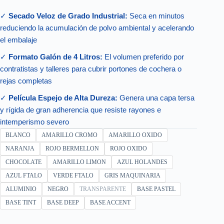
✓
Secado Veloz de Grado Industrial:
Seca en minutos
reduciendo la acumulación de polvo ambiental y acelerando
el embalaje
✓
Formato Galón de 4 Litros:
El volumen preferido por
contratistas y talleres para cubrir portones de cochera o
rejas completas
✓
Película Espejo de Alta Dureza:
Genera una capa tersa
y rígida de gran adherencia que resiste rayones e
intemperismo severo
BLANCO
AMARILLO CROMO
AMARILLO OXIDO
NARANJA
ROJO BERMELLON
ROJO OXIDO
CHOCOLATE
AMARILLO LIMON
AZUL HOLANDES
AZUL FTALO
VERDE FTALO
GRIS MAQUINARIA
ALUMINIO
NEGRO
TRANSPARENTE
BASE PASTEL
BASE TINT
BASE DEEP
BASE ACCENT