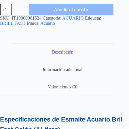
BRIL
Añadir al carrito
FAST
GALON
SKU:
IT10000001524
Categoría:
ACUARIO
Etiqueta:
4L
BRILL FAST
Marca:
Acuario
cantidad
Descripción
Información adicional
Valoraciones (0)
Especificaciones de Esmalte Acuario Bril