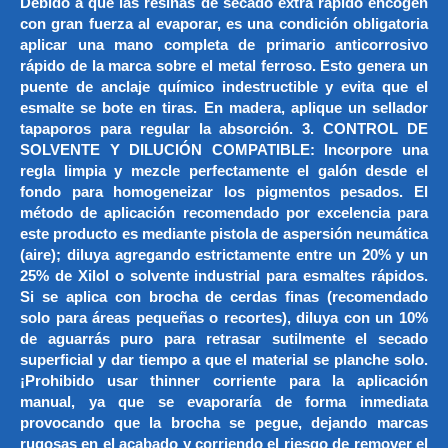
Debido a que las resinas de secado extra rápido encogen
con gran fuerza al evaporar, es una condición obligatoria
aplicar una mano completa de primario anticorrosivo
rápido de la marca sobre el metal ferroso. Esto genera un
puente de anclaje químico indestructible y evita que el
esmalte se bote en tiras. En madera, aplique un sellador
tapaporos para regular la absorción. 3. CONTROL DE
SOLVENTE Y DILUCIÓN COMPATIBLE: Incorpore una
regla limpia y mezcle perfectamente el galón desde el
fondo para homogeneizar los pigmentos pesados. El
método de aplicación recomendado por excelencia para
este producto es mediante pistola de aspersión neumática
(aire); diluya agregando estrictamente entre un 20% y un
25% de Xilol o solvente industrial para esmaltes rápidos.
Si se aplica con brocha de cerdas finas (recomendado
solo para áreas pequeñas o recortes), diluya con un 10%
de aguarrás puro para retrasar sutilmente el secado
superficial y dar tiempo a que el material se planche solo.
¡Prohibido usar thinner corriente para la aplicación
manual, ya que se evaporaría de forma inmediata
provocando que la brocha se pegue, dejando marcas
rugosas en el acabado y corriendo el riesgo de remover el