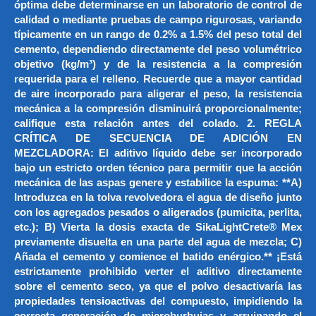
óptima debe determinarse en un laboratorio de control de
calidad o mediante pruebas de campo rigurosas, variando
típicamente en un rango de 0.2% a 1.5% del peso total del
cemento, dependiendo directamente del peso volumétrico
objetivo (kg/m³) y de la resistencia a la compresión
requerida para el relleno. Recuerde que a mayor cantidad
de aire incorporado para aligerar el peso, la resistencia
mecánica a la compresión disminuirá proporcionalmente;
califique esta relación antes del colado. 2. REGLA
CRÍTICA DE SECUENCIA DE ADICIÓN EN
MEZCLADORA: El aditivo líquido debe ser incorporado
bajo un estricto orden técnico para permitir que la acción
mecánica de las aspas genere y estabilice la espuma: **A)
Introduzca en la tolva revolvedora el agua de diseño junto
con los agregados pesados o aligerados (pumicita, perlita,
etc.); B) Vierta la dosis exacta de SikaLightCrete® Mex
previamente disuelta en una parte del agua de mezcla; C)
Añada el cemento y comience el batido enérgico.** ¡Está
estrictamente prohibido verter el aditivo directamente
sobre el cemento seco, ya que el polvo desactivaría las
propiedades tensioactivas del compuesto, impidiendo la