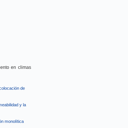
iento en climas
 colocación de
eabilidad y la
ón monolítica