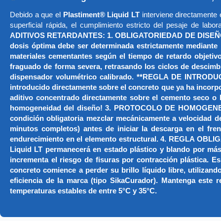
Debido a que el
Plastiment® Liquid LT
interviene directamente e
superficial rápida, el cumplimiento estricto del pesaje de labo
ADITIVOS RETARDANTES: 1. OBLIGATORIEDAD DE DISEÑO Y CAL
dosis óptima debe ser determinada estrictamente mediante p
materiales cementantes según el tiempo de retardo objetivo
fraguado de forma severa, retrasando los ciclos de desc
dispensador volumétrico calibrado. **REGLA DE INTRODUCC
introducido directamente sobre el concreto que ya ha incorpor
aditivo concentrado directamente sobre el cemento seco o l
homogeneidad del diseño! 3. PROTOCOLO DE HOMOGENEIZACI
condición obligatoria mezclar mecánicamente a velocidad d
minutos completos) antes de iniciar la descarga en el fre
endurecimiento en el elemento estructural. 4. REGLA O
Liquid LT permanecerá en estado plástico y blando por más t
incrementa el riesgo de fisuras por contracción plástica. 
concreto comience a perder su brillo líquido libre, utili
eficiencia de la marca (tipo SikaCurador). Mantenga este 
temperaturas estables de entre 5°C y 35°C.