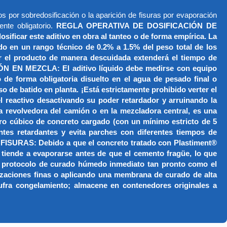
s por sobredosificación o la aparición de fisuras por evaporación
ente obligatorio.
REGLA OPERATIVA DE DOSIFICACIÓN DE
r este aditivo en obra al tanteo o de forma empírica. La
do en un rango técnico de 0.2% a 1.5% del peso total de los
car el producto de manera descuidada extenderá el tiempo de
ÓN EN MEZCLA: El aditivo líquido debe medirse con equipo
 forma obligatoria disuelto en el agua de pesado final o
o de batido en planta. ¡Está estrictamente prohibido verter el
l reactivo desactivando su poder retardador y arruinando la
volvedora del camión o en la mezcladora central, es una
ro cúbico de concreto cargado (con un mínimo estricto de 5
ntes retardantes y evita parches con diferentes tiempos de
URAS: Debido a que el concreto tratado con Plastiment®
l tiende a evaporarse antes de que el cemento fragüe, lo que
 un protocolo de curado húmedo inmediato tan pronto como el
izaciones finas o aplicando una membrana de curado de alta
sufra congelamiento; almacene en contenedores originales a