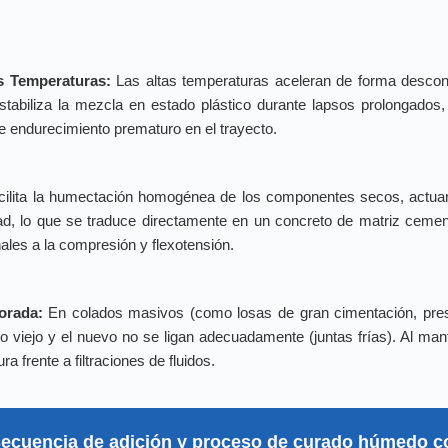
s Temperaturas:
Las altas temperaturas aceleran de forma descont
stabiliza la mezcla en estado plástico durante lapsos prolongados, 
e endurecimiento prematuro en el trayecto.
ilita la humectación homogénea de los componentes secos, actuand
ad, lo que se traduce directamente en un concreto de matriz ceme
ales a la compresión y flexotensión.
orada:
En colados masivos (como losas de gran cimentación, presa
o viejo y el nuevo no se ligan adecuadamente (juntas frías). Al man
a frente a filtraciones de fluidos.
 secuencia de adición y proceso de curado húmedo co