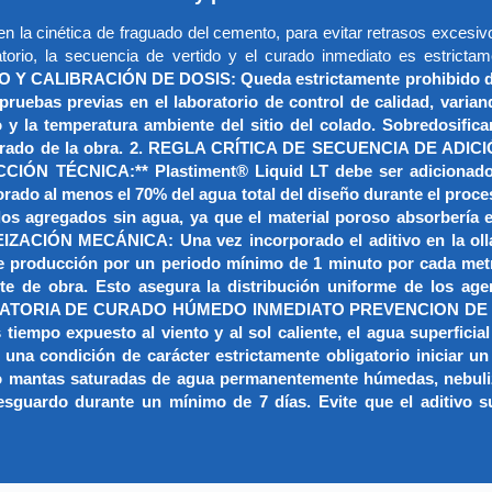
n la cinética de fraguado del cemento, para evitar retrasos excesivo
ratorio, la secuencia de vertido y el curado inmediato es estrictam
IBRACIÓN DE DOSIS: Queda estrictamente prohibido dosifica
ruebas previas en el laboratorio de control de calidad, varian
 y la temperatura ambiente del sitio del colado. Sobredosifi
imbrado de la obra. 2. REGLA CRÍTICA DE SECUENCIA DE ADICI
IÓN TÉCNICA:** Plastiment® Liquid LT debe ser adicionado de
ado al menos el 70% del agua total del diseño durante el proces
os agregados sin agua, ya que el material poroso absorbería e
ÓN MECÁNICA: Una vez incorporado el aditivo en la olla re
e producción por un periodo mínimo de 1 minuto por cada met
nte de obra. Esto asegura la distribución uniforme de los age
BLIGATORIA DE CURADO HÚMEDO INMEDIATO PREVENCION DE FIS
iempo expuesto al viento y al sol caliente, el agua superficia
Es una condición de carácter estrictamente obligatorio iniciar
zando mantas saturadas de agua permanentemente húmedas, nebul
resguardo durante un mínimo de 7 días. Evite que el aditivo 