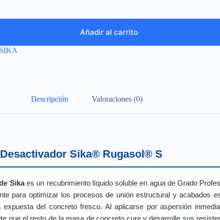
Añadir al carrito
SIKA
Descripción
Valoraciones (0)
l Desactivador Sika® Rugasol® S
de Sika
es un recubrimiento líquido soluble en agua de Grado Profe
nte para optimizar los procesos de unión estructural y acabados est
 expuesta del concreto fresco. Al aplicarse por aspersión inmedi
ite que el resto de la masa de concreto cure y desarrolle sus resist