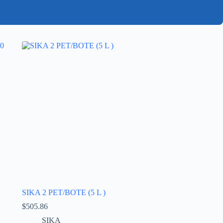
SIKA 2 PET/BOTE (5 L )
$
505.86
SIKA