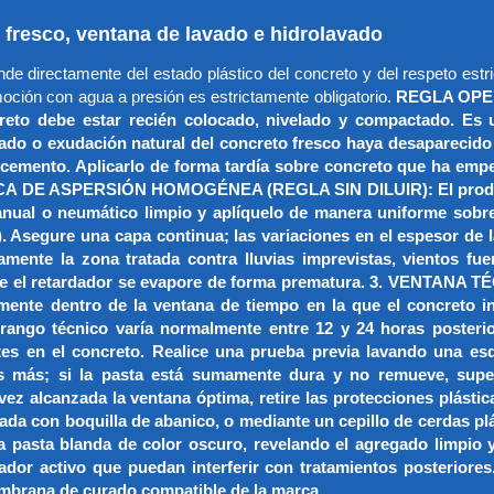
 fresco, ventana de lavado e hidrolavado
e directamente del estado plástico del concreto y del respeto estri
moción con agua a presión es estrictamente obligatorio.
REGLA OPER
be estar recién colocado, nivelado y compactado. Es una c
o o exudación natural del concreto fresco haya desaparecido p
 del cemento. Aplicarlo de forma tardía sobre concreto que ha em
ICA DE ASPERSIÓN HOMOGÉNEA (REGLA SIN DILUIR): El producto v
nual o neumático limpio y aplíquelo de manera uniforme sobre
Asegure una capa continua; las variaciones en el espesor de 
mente la zona tratada contra lluvias imprevistas, vientos fuer
itar que el retardador se evapore de forma prematura. 3. VE
amente dentro de la ventana de tiempo en la que el concreto i
e rango técnico varía normalmente entre 12 y 24 horas poster
ntes en el concreto. Realice una prueba previa lavando una e
s más; si la pasta está sumamente dura y no remueve, superó
ada la ventana óptima, retire las protecciones plásticas 
da con boquilla de abanico, o mediante un cepillo de cerdas plá
la pasta blanda de color oscuro, revelando el agregado limpio y
or activo que puedan interferir con tratamientos posteriores.
mbrana de curado compatible de la marca.