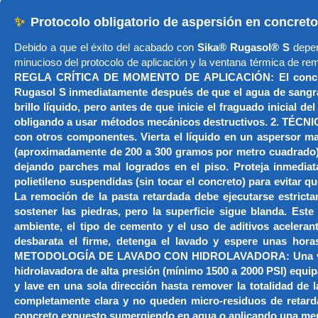
✨
Protocolo obligatorio de aspersión en concreto
Debido a que el éxito del acabado con
Sika® Rugasol® S
depend
minucioso del protocolo de aplicación y la ventana térmica de re
REGLA CRÍTICA DE MOMENTO DE APLICACIÓN: El concreto de
Rugasol S inmediatamente después de que el agua de sangrad
brillo líquido, pero antes de que inicie el fraguado inicial
obligando a usar métodos mecánicos destructivos. 2. TÉCN
con otros componentes. Vierta el líquido en un aspersor ma
(aproximadamente de 200 a 300 gramos por metro cuadrado). 
dejando parches mal logrados en el piso. Proteja inmediata
polietileno suspendidas (sin tocar el concreto) para ev
La remoción de la pasta retardada debe ejecutarse estrict
sostener las piedras, pero la superficie sigue blanda. Est
ambiente, el tipo de cemento y el uso de aditivos acelera
desbarata el firme, detenga el lavado y espere unas hora
METODOLOGÍA DE LAVADO CON HIDROLAVADORA: Una vez alcanz
hidrolavadora de alta presión (mínimo 1500 a 2000 PSI) equipa
y lave en una sola dirección hasta remover la totalidad de 
completamente clara y no queden micro-residuos de retardad
concreto expuesto sumergiendo en agua o aplicando una me