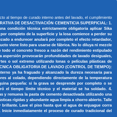
cto al tiempo de curado interno antes del lavado, el cumplimiento
ATIVA DE DESACTIVACIÓN CEMENTICIA SUPERFICIAL: 1.
ondición técnica estrictamente obligatoria aplicar Sika
or completo de la superficie y la losa comience a perder su
pezado a endurecer anulará por completo el efecto retardador,
iene listo para usarse de fábrica. No lo diluya ni mezcle
 todo el concreto fresco a razón del rendimiento estipulado
la aspersión provocarán profundidades de lavado desiguales,
tes o sol extremo utilizando lonas o películas plásticas de
NTANA TÉCNICA OBLIGATORIA DE LAVADO (CONTROL DE TIEMPO):
nterno ya ha fraguado y alcanzado la dureza necesaria para
iores al colado, dependiendo directamente de la temperatura
squina pequeña: si la grava se desprende por completo o se
 el tiempo límite técnico y el material se ha soldado. 4.
y remueva la pasta de cemento desactivada utilizando una
sticas rígidas y abundante agua limpia a chorro abierto. Talle
 brillante. Lave el piso hasta que el agua de enjuague corra
 Inicie inmediatamente el proceso de curado tradicional del