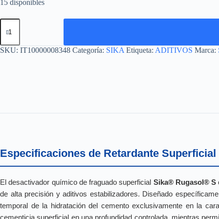
15 disponibles
SIKA
RUGASOL
S
cantidad
SKU:
IT10000008348
Categoría:
SIKA
Etiqueta:
ADITIVOS
Marca:
Especificaciones de Retardante Superficia
El desactivador químico de fraguado superficial
Sika® Rugasol® S 
de alta precisión y aditivos estabilizadores. Diseñado específicame
temporal de la hidratación del cemento exclusivamente en la cara
cementicia superficial en una profundidad controlada, mientras perm