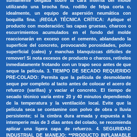
sumamente delgada sobre la cara interna del molde
utilizando una brocha fina, rodillo de felpa corta o,
idealmente, un equipo de aspersión neumática con
boquilla fina. ¡REGLA TÉCNICA CRÍTICA: Aplique el
producto con moderación; las capas gruesas, charcos o
escurrimientos acumulados en el fondo del molde
reaccionarán en exceso con el cemento, ablandando la
superficie del concreto, provocando porosidades, polvo
superficial (caleo) y manchas blanquizcas difíciles de
remover! Si nota excesos de producto o charcos, retírelos
inmediatamente frotando con un trapo seco antes de que
seque la película. 3. TIEMPO DE SECADO REQUERIDO
PRE-COLADO: Permita que la película de desmoldante
seque por completo al tacto antes de colocar el acero de
refuerzo (varillas) y vaciar el concreto. El tiempo de
secado técnico varía entre 20 y 40 minutos dependiendo
de la temperatura y la ventilación local. Evite que la
película seca se contamine con polvo de obra o lluvia
persistente; si la cimbra dura armada y expuesta a la
intemperie más de 3 días antes del colado, se recomienda
aplicar una ligera capa de refuerzo. 4. SEGURIDAD
INDUSTRIAL DE MANEJO: **PRODUCTO INFLAMABLE