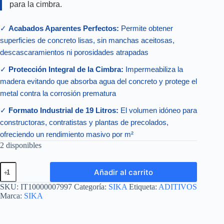
para la cimbra.
✓
Acabados Aparentes Perfectos:
Permite obtener
superficies de concreto lisas, sin manchas aceitosas,
descascaramientos ni porosidades atrapadas
✓
Protección Integral de la Cimbra:
Impermeabiliza la
madera evitando que absorba agua del concreto y protege el
metal contra la corrosión prematura
✓
Formato Industrial de 19 Litros:
El volumen idóneo para
constructoras, contratistas y plantas de precolados,
ofreciendo un rendimiento masivo por m²
2 disponibles
SIKA
Añadir al carrito
SEPAROL
CUBETA
SKU:
IT10000007997
Categoría:
SIKA
Etiqueta:
ADITIVOS
19
Marca:
SIKA
L
cantidad