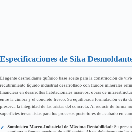
200
L
cantidad
Especificaciones de Sika Desmoldant
El agente desmoldante químico base aceite para la construcción de viv
recubrimiento líquido industrial desarrollado con fluidos minerales re
financiera en desarrollos habitacionales masivos, obras de infraestruct
entre la cimbra y el concreto fresco. Su equilibrada formulación evita 
preserva la integridad de las aristas del concreto. Al reducir de forma 
superficies tersas listas para los procesos posteriores de acabado en ca
Suministro Macro-Industrial de Máxima Rentabilidad:
Su present
✓
continua o frentes masivos de edificación. Abate drásticamente los