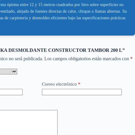
orma óptima entre 12 y 15 metros cuadrados por litro sobre superficies no
tilado, alejado de fuentes directas de calor, chispas o llamas abiertas. Su
s de carpintería y desmoldes eficientes bajo las especificaciones prácticas
rar “SIKA DESMOLDANTE CONSTRUCTOR TAMBOR 200 L”
nico no será publicada.
Los campos obligatorios están marcados con
*
Correo electrónico
*