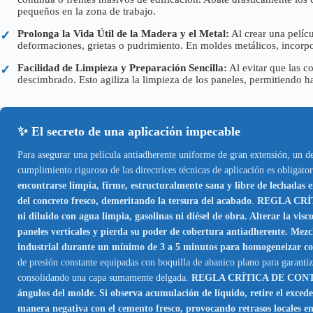
pequeños en la zona de trabajo.
Prolonga la Vida Útil de la Madera y el Metal:
Al crear una pelíc
✓
deformaciones, grietas o pudrimiento. En moldes metálicos, incorp
Facilidad de Limpieza y Preparación Sencilla:
Al evitar que las c
✓
descimbrado. Esto agiliza la limpieza de los paneles, permitiendo ha
✨ El secreto de una aplicación impecable
Para asegurar una película antiadherente uniforme de gran extensión, un desm
cumplimiento riguroso de las directrices técnicas de aplicación es obligat
encontrarse limpia, firme, estructuralmente sana y libre de lechadas e
del concreto fresco, demeritando la tersura del acabado
.
REGLA CRÍTI
ni diluido con agua limpia, gasolinas ni diésel de obra. Alterar la vis
paneles verticales y pierda su poder de cobertura antiadherente. Mez
industrial durante un mínimo de 3 a 5 minutos para homogeneizar co
de presión constante equipadas con boquilla de abanico plano para garantiz
consolidando una capa sumamente delgada.
REGLA CRÍTICA DE CONTROL 
ángulos del molde. Si observa acumulación de líquido, retire el excede
manera negativa con el cemento fresco, provocando retrasos locales e