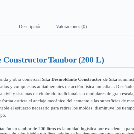
Descripción
Valoraciones (0)
e Constructor Tambor (200 L)
ienda y obra comercial
Sika Desmoldante Constructor de Sika
suminist
finados y compuestos antiadherentes de acción física inmediata. Diseñad
ura civil y sistemas de cimbrado tradicionales o modulares de gran escal
de forma estricta el anclaje mecánico del cemento a las superficies de m
notable el esfuerzo necesario para retirar los moldes, disminuye los tiem
mpo.
ación en tambor de 200 litros es la unidad logística por excelencia par
 costos de adquisición por litro, minimiza los tiempos muertos por rea