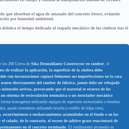
endo que absorban el agua de amasado del concreto fresco, evitando
idación por humedad ambiental.
 drástica el tiempo dedicado al raspado mecánico de las cimbras tras el
ar los 200 Litros de
Sika Desmoldante Constructor en tambor
, el
alizar la aplicación, la superficie de la cimbra debe
olde con incrustaciones copiará fielmente sus imperfecciones en la cara
se directamente del tambor de fábrica; jamás debe ser rebajado
es minerales activos, provocando que el material se escurra de los
do un sistema de recirculación neumática o un mezclador mecánico
de forma homogénea utilizando equipos de aspersión motorizados o bombas
dos, puede extenderse utilizando brocha o rodillo de felpa corta,
rrimientos o encharcamientos acumulados en el fondo o en los
el colado; de lo contrario, el exceso de aditivo graso reaccionará de
s permanentes en el concreto terminado
. El rendimiento promedio es