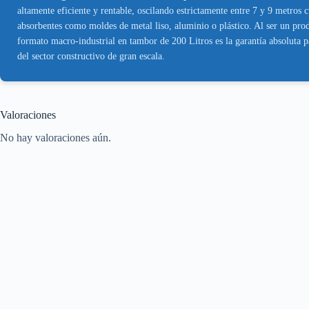
altamente eficiente y rentable, oscilando estrictamente entre 7 y 9 metros
absorbentes como moldes de metal liso, aluminio o plástico. Al ser un produ
formato macro-industrial en tambor de 200 Litros es la garantía absoluta pa
del sector constructivo de gran escala.
Valoraciones
No hay valoraciones aún.