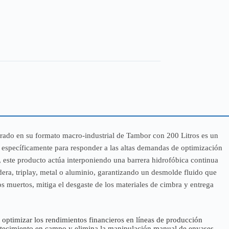
rado en su formato macro-industrial de Tambor con 200 Litros es un
o específicamente para responder a las altas demandas de optimización
a, este producto actúa interponiendo una barrera hidrofóbica continua
adera, triplay, metal o aluminio, garantizando un desmolde fluido que
pos muertos, mitiga el desgaste de los materiales de cimbra y entrega
a optimizar los rendimientos financieros en líneas de producción
bastecimiento en campo y elimina la manipulación manual de envases