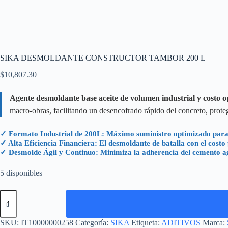
SIKA DESMOLDANTE CONSTRUCTOR TAMBOR 200 L
$
10,807.30
Agente desmoldante base aceite de volumen industrial y costo o
macro-obras, facilitando un desencofrado rápido del concreto, pro
✓ Formato Industrial de 200L: Máximo suministro optimizado para 
✓ Alta Eficiencia Financiera: El desmoldante de batalla con el cost
✓ Desmolde Ágil y Continuo: Minimiza la adherencia del cemento agi
5 disponibles
SIKA
DESMOLDANTE
CONSTRUCTOR
TAMBOR
SKU:
IT10000000258
Categoría:
SIKA
Etiqueta:
ADITIVOS
Marca: