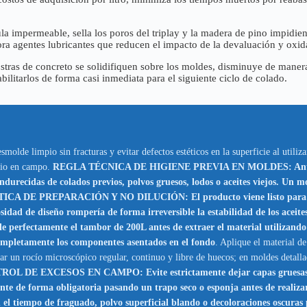
ula impermeable, sella los poros del triplay y la madera de pino impidi
ora agentes lubricantes que reducen el impacto de la devaluación y ox
ostras de concreto se solidifiquen sobre los moldes, disminuye de manera
bilitarlos de forma casi inmediata para el siguiente ciclo de colado.
olde limpio sin fracturas y evitar defectos estéticos en la superficie al utiliz
orio en campo.
REGLA TÉCNICA DE HIGIENE PREVIA EN MOLDES: Antes de re
ndurecidas de colados previos, polvos gruesos, lodos o aceites viejos. Un m
CA DE PREPARACIÓN Y NO DILUCIÓN: El producto viene listo para usar
cosidad de diseño rompería de forma irreversible la estabilidad de los aceit
cle perfectamente el tambor de 200L antes de extraer el material utilizan
mpletamente los componentes asentados en el fondo
. Aplique el material 
ar un rocío microscópico regular, continuo y libre de huecos; en moldes detalla
DE EXCESOS EN CAMPO: Evite estrictamente dejar capas gruesas, escu
nte de forma obligatoria pasando un trapo seco o esponja antes de realizar 
n el tiempo de fraguado, polvo superficial blando o decoloraciones oscura