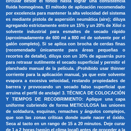
circular desde el fondo hasta lograr una consistencia
fluida homogénea. El método de aplicación recomendado
por excelencia para mantener la alta velocidad del sistema
es mediante pistola de aspersión neumática (aire); diluya
agregando estrictamente entre un 15% y un 20% de Xilol o
solvente industrial para esmaltes de secado rápido
(aproximadamente de 600 ml a 800 ml de solvente por el
galón completo). Si se aplica con brocha de cerdas finas
(recomendado únicamente para áreas pequeñas o
recortes de detalle), diluya con un 10% de aguarrás puro
para retrasar sutilmente el secado superficial y permitir el
planchado manual de la película. ¡Prohibido usar thinner
corriente para la aplicación manual, ya que este solvente
evapora a excesiva velocidad, restando propiedades de
barrera y provocando un secado falso superficial que
arruina el perfil de anclaje! 3. TÉCNICA DE COLOCACIÓN
Y TIEMPOS DE RECOBRIMIENTO: Aplique una capa
uniforme cubriendo de forma METICULOSA las uniones
de soldadura, esquinas, remaches y ángulos complejos,
que son las zonas críticas donde suele nacer el óxido.
Seca al tacto en un rango de 15 a 20 minutos. Deje curar
de 1 a 2 horas (según el clima local) antes de proceder a la