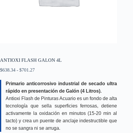
ANTIOXI FLASH GALON 4L
Rango
$
638.34
-
$
701.27
de
precios:
Primario anticorrosivo industrial de secado ultra
desde
rápido en presentación de Galón (4 Litros).
$638.34
hasta
Antioxi Flash de Pinturas Acuario es un fondo de alta
$701.27
tecnología que sella superficies ferrosas, detiene
activamente la oxidación en minutos (15-20 min al
tacto) y crea un puente de anclaje indestructible que
no se sangra ni se arruga.