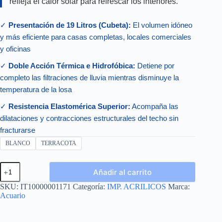
refleja el calor solar para refrescar los interiores.
✓
Presentación de 19 Litros (Cubeta):
El volumen idóneo
y más eficiente para casas completas, locales comerciales
y oficinas
✓
Doble Acción Térmica e Hidrofóbica:
Detiene por
completo las filtraciones de lluvia mientras disminuye la
temperatura de la losa
✓
Resistencia Elastomérica Superior:
Acompaña las
dilataciones y contracciones estructurales del techo sin
fracturarse
BLANCO
TERRACOTA
ACRITERM
Añadir al carrito
3
AÑOS
SKU:
IT10000001171
Categoría:
IMP. ACRILICOS
Marca:
CUBETA
Acuario
19L
cantidad