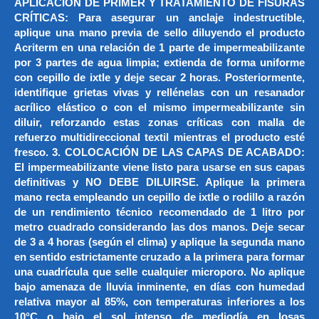
APLICACIÓN DE PRIMER Y TRATAMIENTO DE FISURAS
CRÍTICAS: Para asegurar un anclaje indestructible,
aplique una mano previa de sello diluyendo el producto
Acriterm en una relación de 1 parte de impermeabilizante
por 3 partes de agua limpia; extienda de forma uniforme
con cepillo de ixtle y deje secar 2 horas. Posteriormente,
identifique grietas vivas y rellénelas con un resanador
acrílico elástico o con el mismo impermeabilizante sin
diluir, reforzando estas zonas críticas con malla de
refuerzo multidireccional textil mientras el producto esté
fresco. 3. COLOCACIÓN DE LAS CAPAS DE ACABADO:
El impermeabilizante viene listo para usarse en sus capas
definitivas y NO DEBE DILUIRSE. Aplique la primera
mano recta empleando un cepillo de ixtle o rodillo a razón
de un rendimiento técnico recomendado de 1 litro por
metro cuadrado considerando las dos manos. Deje secar
de 3 a 4 horas (según el clima) y aplique la segunda mano
en sentido estrictamente cruzado a la primera para formar
una cuadrícula que selle cualquier microporo. No aplique
bajo amenaza de lluvia inminente, en días con humedad
relativa mayor al 85%, con temperaturas inferiores a los
10°C o bajo el sol intenso de mediodía en losas