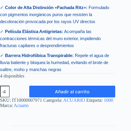
✓
Color de Alta Distinción «Fachada Ritz»:
Formulado
con pigmentos inorgánicos puros que resisten la
decoloración provocada por los rayos UV directos
✓
Película Elástica Antigrietas:
Acompaña las
contracciones térmicas del muro exterior, impidiendo
fracturas capilares o desprendimientos
✓
Barrera Hidrofóbica Transpirable:
Repele el agua de
lluvia batiente y bloquea la humedad, evitando el brote de
salitre, moho y manchas negras
4 disponibles
ACUAWALL
Añadir al carrito
COLOR
FACHADA
SKU:
IT10000007971
Categoría:
ACUARIO
Etiqueta:
1000
RITZ
Marca:
Acuario
cantidad