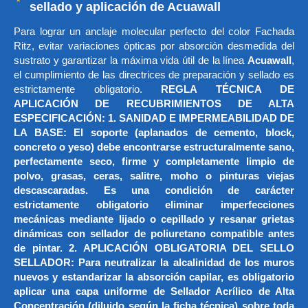
sellado y aplicación de Acuawall
Para lograr un anclaje molecular perfecto del color Fachada
Ritz, evitar variaciones ópticas por absorción desmedida del
sustrato y garantizar la máxima vida útil de la línea
Acuawall
,
el cumplimiento de las directrices de preparación y sellado es
estrictamente obligatorio.
REGLA TÉCNICA DE
APLICACIÓN DE RECUBRIMIENTOS DE ALTA
ESPECIFICACIÓN: 1. SANIDAD E IMPERMEABILIDAD DE
LA BASE: El soporte (aplanados de cemento, block,
concreto o yeso) debe encontrarse estructuralmente sano,
perfectamente seco, firme y completamente limpio de
polvo, grasas, ceras, salitre, moho o pinturas viejas
descascaradas. Es una condición de carácter
estrictamente obligatorio eliminar imperfecciones
mecánicas mediante lijado o cepillado y resanar grietas
dinámicas con sellador de poliuretano compatible antes
de pintar. 2. APLICACIÓN OBLIGATORIA DEL SELLO
SELLADOR: Para neutralizar la alcalinidad de los muros
nuevos y estandarizar la absorción capilar, es obligatorio
aplicar una capa uniforme de Sellador Acrílico de Alta
Concentración (diluido según la ficha técnica) sobre toda